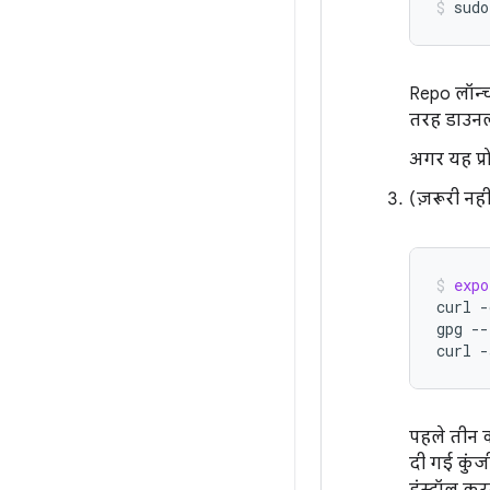
sudo
Repo लॉन्च
तरह डाउनल
अगर यह प्रो
(ज़रूरी नह
expo
curl
-
gpg
--
curl
-
पहले तीन क
दी गई कुंज