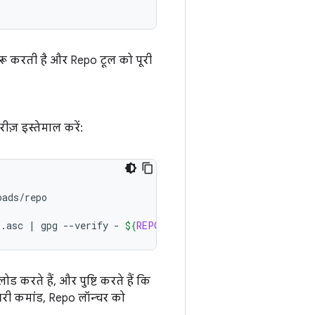
शुरू करती है और Repo टूल को पूरी
ीज़ इस्तेमाल करें:
ads/repo

o.asc
|
gpg
--verify
-
${
REPO
}
 && 
install
-m
755
${
REPO
 करते हैं, और पुष्टि करते हैं कि
आखिरी कमांड, Repo लॉन्चर को