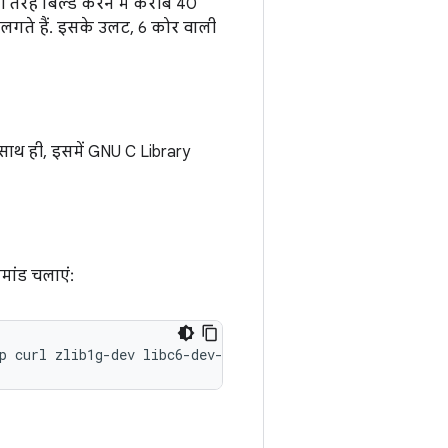
ूरी तरह बिल्ड करने में करीब 40
नट लगते हैं. इसके उलट, 6 कोर वाली
 साथ ही, इसमें GNU C Library
मांड चलाएं:
p
curl
zlib1g-dev
libc6-dev-i386
x11proto-core-dev
libx1