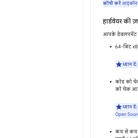
कॉपी करें
आइकॉन प
हार्डवेयर की ज़र
आपके डेवलपमेंट व
64-बिट x8
ध्यान दें:
कोड को चे
को चेक आउ
ध्यान दें:
Open Source
कम से कम 6