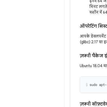
इनमें 64 ज
मिनट लगते ह
मशीन में 64
ऑपरेटिंग सिस्ट
आपके डेवलपमेंट व
(glibc) 2.17 या 
ज़रूरी पैकेज 
Ubuntu 18.04 या 
sudo
apt-
ज़रूरी सॉफ़्टव