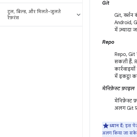
Git
टूल
,
बिल्ड
,
और मिलते-जुलते
Git, वर्शन 
रेफ़रंस
Android, Gi
में ज़्यादा
Repo
Repo, Git 
सकती हैं. 
कार्रवाइयों
में इकट्ठा क
मेनिफ़ेस्ट फ़ाइल
मेनिफ़ेस्ट
अलग Git प्रो
ध्यान दें:
इस पेज 
अलग किया जा सके. क