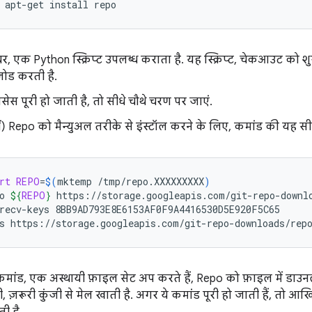
apt-get
install
repo
र, एक Python स्क्रिप्ट उपलब्ध कराता है. यह स्क्रिप्ट, चेकआउट को 
ोड करती है.
सेस पूरी हो जाती है, तो सीधे चौथे चरण पर जाएं.
ीं) Repo को मैन्युअल तरीके से इंस्टॉल करने के लिए, कमांड की यह सीर
rt
REPO
=
$(
mktemp
/tmp/repo.XXXXXXXXX
)
o
${
REPO
}
https://storage.googleapis.com/git-repo-downlo
recv-keys
8BB9AD793E8E6153AF0F9A4416530D5E920F5C65

s
https://storage.googleapis.com/git-repo-downloads/rep
मांड, एक अस्थायी फ़ाइल सेट अप करते हैं, Repo को फ़ाइल में डाउनलोड
ी, ज़रूरी कुंजी से मेल खाती है. अगर ये कमांड पूरी हो जाती हैं, तो 