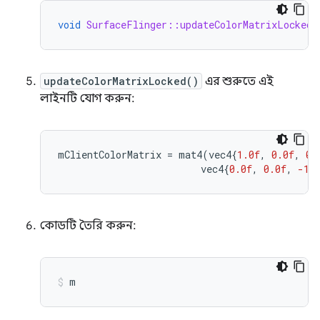
void
SurfaceFlinger::updateColorMatrixLocked
(
updateColorMatrixLocked()
এর শুরুতে এই
লাইনটি যোগ করুন:
mClientColorMatrix
=
mat4
(
vec4
{
1.0f
,
0.0f
,
0.
vec4
{
0.0f
,
0.0f
,
-1.
কোডটি তৈরি করুন:
m