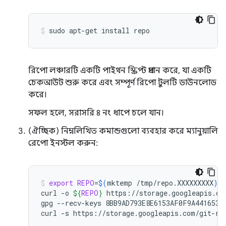
sudo
apt-get
install
repo
রিপো লঞ্চারটি একটি পাইথন স্ক্রিপ্ট প্রদান করে, যা একটি
চেকআউট শুরু করে এবং সম্পূর্ণ রিপো টুলটি ডাউনলোড
করে।
সফল হলে, সরাসরি ৪ নং ধাপে চলে যান।
(ঐচ্ছিক) নিম্নলিখিত কমান্ডগুলো ব্যবহার করে ম্যানুয়ালি
রেপো ইনস্টল করুন:
export
REPO
=
$(
mktemp
/tmp/repo.XXXXXXXXX
)
curl
-o
${
REPO
}
https://storage.googleapis.com
gpg
--recv-keys
8BB9AD793E8E6153AF0F9A4416530D
curl
-s
https://storage.googleapis.com/git-re