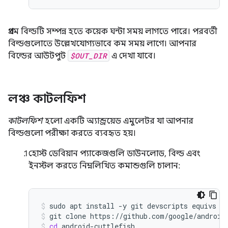
প্রথম বিল্ডটি সম্পন্ন হতে কয়েক ঘন্টা সময় লাগতে পারে। পরবর্তী
বিল্ডগুলোতে উল্লেখযোগ্যভাবে কম সময় লাগে। আপনার
বিল্ডের আউটপুট
$OUT_DIR
এ দেখা যাবে।
লঞ্চ কাটলফিশ
কাটলফিশ
হলো একটি অ্যান্ড্রয়েড এমুলেটর যা আপনার
বিল্ডগুলো পরীক্ষা করতে ব্যবহৃত হয়।
হোস্ট ডেবিয়ান প্যাকেজগুলি ডাউনলোড, বিল্ড এবং
ইনস্টল করতে নিম্নলিখিত কমান্ডগুলি চালান:
sudo
apt
install
-y
git
devscripts
equivs
c
git
clone
https://github.com/google/android
cd
android-cuttlefish