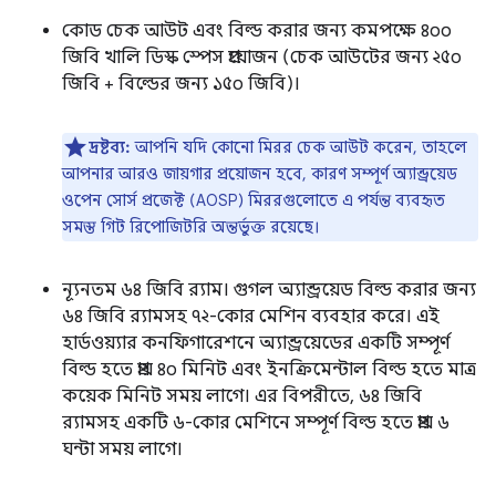
কোড চেক আউট এবং বিল্ড করার জন্য কমপক্ষে ৪০০
জিবি খালি ডিস্ক স্পেস প্রয়োজন (চেক আউটের জন্য ২৫০
জিবি + বিল্ডের জন্য ১৫০ জিবি)।
দ্রষ্টব্য:
আপনি যদি কোনো মিরর চেক আউট করেন, তাহলে
আপনার আরও জায়গার প্রয়োজন হবে, কারণ সম্পূর্ণ অ্যান্ড্রয়েড
ওপেন সোর্স প্রজেক্ট (AOSP) মিররগুলোতে এ পর্যন্ত ব্যবহৃত
সমস্ত গিট রিপোজিটরি অন্তর্ভুক্ত রয়েছে।
ন্যূনতম ৬৪ জিবি র‍্যাম। গুগল অ্যান্ড্রয়েড বিল্ড করার জন্য
৬৪ জিবি র‍্যামসহ ৭২-কোর মেশিন ব্যবহার করে। এই
হার্ডওয়্যার কনফিগারেশনে অ্যান্ড্রয়েডের একটি সম্পূর্ণ
বিল্ড হতে প্রায় ৪০ মিনিট এবং ইনক্রিমেন্টাল বিল্ড হতে মাত্র
কয়েক মিনিট সময় লাগে। এর বিপরীতে, ৬৪ জিবি
র‍্যামসহ একটি ৬-কোর মেশিনে সম্পূর্ণ বিল্ড হতে প্রায় ৬
ঘন্টা সময় লাগে।