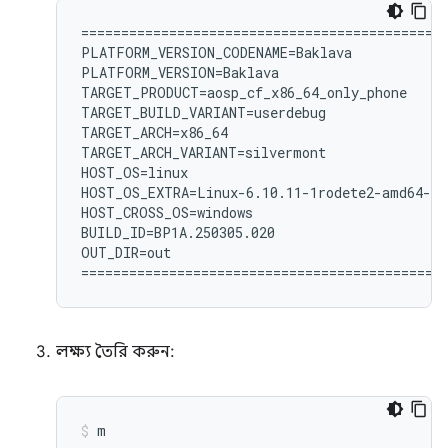
============================================

PLATFORM_VERSION_CODENAME=Baklava

PLATFORM_VERSION=Baklava

TARGET_PRODUCT=aosp_cf_x86_64_only_phone

TARGET_BUILD_VARIANT=userdebug

TARGET_ARCH=x86_64

TARGET_ARCH_VARIANT=silvermont

HOST_OS=linux

HOST_OS_EXTRA=Linux-6.10.11-1rodete2-amd64-x8
HOST_CROSS_OS=windows

BUILD_ID=BP1A.250305.020

OUT_DIR=out

লক্ষ্য তৈরি করুন:
m