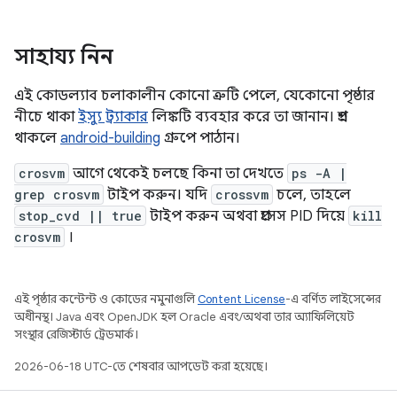
সাহায্য নিন
এই কোডল্যাব চলাকালীন কোনো ত্রুটি পেলে, যেকোনো পৃষ্ঠার
নীচে থাকা
ইস্যু ট্র্যাকার
লিঙ্কটি ব্যবহার করে তা জানান। প্রশ্ন
থাকলে
android-building
গ্রুপে পাঠান।
crosvm
আগে থেকেই চলছে কিনা তা দেখতে
ps -A |
grep crosvm
টাইপ করুন। যদি
crossvm
চলে, তাহলে
stop_cvd || true
টাইপ করুন অথবা প্রসেস PID দিয়ে
kill
crosvm
।
এই পৃষ্ঠার কন্টেন্ট ও কোডের নমুনাগুলি
Content License
-এ বর্ণিত লাইসেন্সের
অধীনস্থ। Java এবং OpenJDK হল Oracle এবং/অথবা তার অ্যাফিলিয়েট
সংস্থার রেজিস্টার্ড ট্রেডমার্ক।
2026-06-18 UTC-তে শেষবার আপডেট করা হয়েছে।