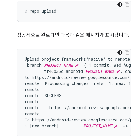
repo
upload
성공적으로 완료되면 다음과 같은 메시지가 표시됩니다.
Upload project frameworks/native/ to remote br
 branch 
PROJECT_NAME
. ( 1 commit, Wed Aug 7
        ff46b36d android 
PROJECT_NAME
. chang
to https://android-review.googlesource.com/ (y
remote: Processing changes: refs: 1, new: 1, d
remote:

remote: SUCCESS

remote:

remote:   https://android-review.googlesource
remote:

To https://android-review.googlesource.com/pla
* [new branch]          
PROJECT_NAME