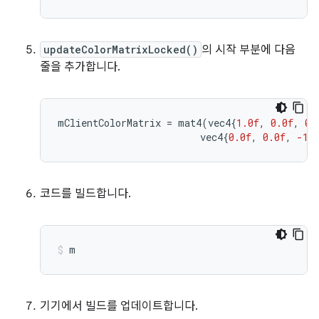
updateColorMatrixLocked()
의 시작 부분에 다음
줄을 추가합니다.
mClientColorMatrix
=
mat4
(
vec4
{
1.0f
,
0.0f
,
0.
vec4
{
0.0f
,
0.0f
,
-1.
코드를 빌드합니다.
m
기기에서 빌드를 업데이트합니다.