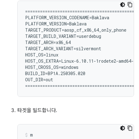
============================================

PLATFORM_VERSION_CODENAME=Baklava

PLATFORM_VERSION=Baklava

TARGET_PRODUCT=aosp_cf_x86_64_only_phone

TARGET_BUILD_VARIANT=userdebug

TARGET_ARCH=x86_64

TARGET_ARCH_VARIANT=silvermont

HOST_OS=linux

HOST_OS_EXTRA=Linux-6.10.11-1rodete2-amd64-x8
HOST_CROSS_OS=windows

BUILD_ID=BP1A.250305.020

OUT_DIR=out

타겟을 빌드합니다.
m