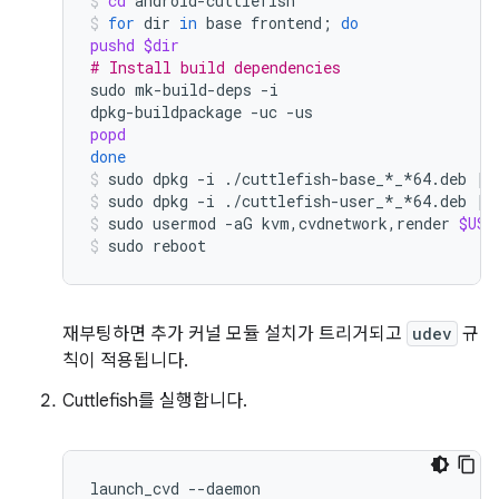
cd
android-cuttlefish
for
dir
in
base
frontend
;
do
pushd
$dir
# Install build dependencies
sudo
mk-build-deps
-i

dpkg-buildpackage
-uc
popd
done
sudo
dpkg
-i
./cuttlefish-base_*_*64.deb
||
sudo
dpkg
-i
./cuttlefish-user_*_*64.deb
||
sudo
usermod
-aG
kvm,cvdnetwork,render
$USE
sudo
reboot
재부팅하면 추가 커널 모듈 설치가 트리거되고
udev
규
칙이 적용됩니다.
Cuttlefish를 실행합니다.