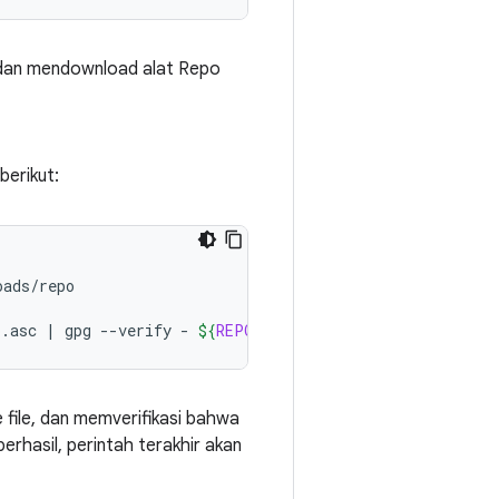
t dan mendownload alat Repo
berikut:
ads/repo

o.asc
|
gpg
--verify
-
${
REPO
}
 && 
install
-m
755
${
REPO
file, dan memverifikasi bahwa
berhasil, perintah terakhir akan