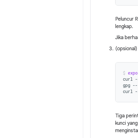
Peluncur 
lengkap.
Jika berhas
(opsional)
expo
curl
-
gpg
--
curl
-
Tiga peri
kunci yang
menginsta