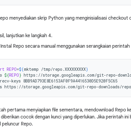
Repo menyediakan skrip Python yang menginisialisasi checkou
il, lanjutkan ke langkah 4.
 Instal Repo secara manual menggunakan serangkaian perintah 
rt
REPO
=
$(
mktemp
/tmp/repo.XXXXXXXXX
)
o
${
REPO
}
https://storage.googleapis.com/git-repo-downlo
recv-keys
8BB9AD793E8E6153AF0F9A4416530D5E920F5C65

s
https://storage.googleapis.com/git-repo-downloads/rep
ntah pertama menyiapkan file sementara, mendownload Repo ke 
 diberikan cocok dengan kunci yang diperlukan. Jika perintah ini 
l peluncur Repo.