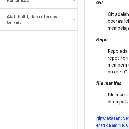
Komunitas
Git
Git adalah
Alat
,
build
,
dan referensi
operasi l
terkait
mempelajar
Repo
Repo adal
repositori
mempermud
project Gi
file manifes
File mani
ditempatk
Catatan:
Sem
entri dalam file. 