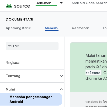
Dokumen
Android Code Searc
DOKUMENTASI
Apa yang Baru?
Memulai
Keamanan
To
Mulai tahun
memastikan 
Ringkasan
pada Q2 da
release
. 
Tentang
dikirim ke 
Mulai
Mencoba pengembangan
Android