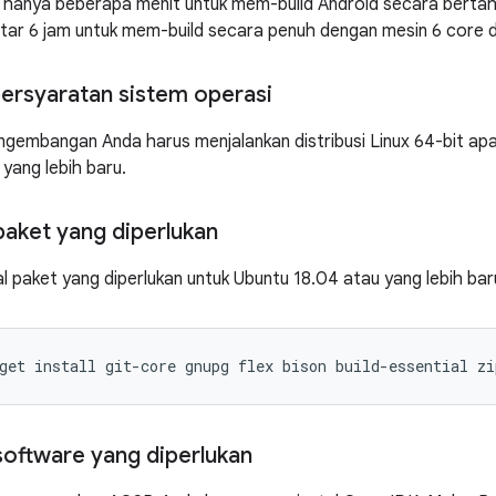
 hanya beberapa menit untuk mem-build Android secara bertaha
itar 6 jam untuk mem-build secara penuh dengan mesin 6 core
rsyaratan sistem operasi
gembangan Anda harus menjalankan distribusi Linux 64-bit ap
 yang lebih baru.
paket yang diperlukan
 paket yang diperlukan untuk Ubuntu 18.04 atau yang lebih baru,
get
install
git-core
gnupg
flex
bison
build-essential
zi
software yang diperlukan