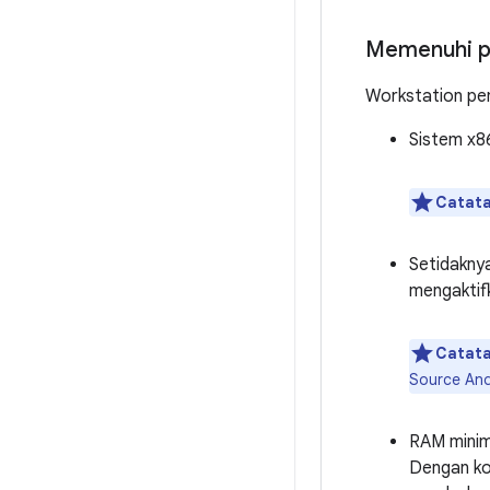
Memenuhi p
Workstation pe
Sistem x86
Catata
Setidakny
mengaktif
Catata
Source And
RAM minim
Dengan kon