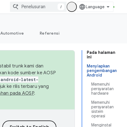
/
Automotive
Referensi
Pada halaman
ini
abil trunk kami dan
Menyiapkan
pengembangan
sikan kode sumber ke AOSP
Android
android-latest-
Memenuhi
uk ke rilis terbaru yang
persyaratan
ahan pada AOSP
.
hardware
Memenuhi
persyaratan
sistem
operasi
Menginstal