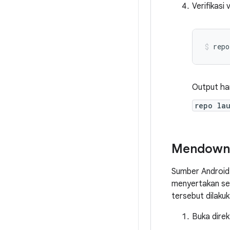
Verifikasi
repo
Output har
repo la
Mendownl
Sumber Android 
menyertakan se
tersebut dilaku
Buka dire