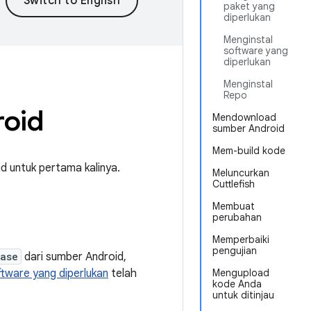
paket yang
diperlukan
Menginstal
software yang
diperlukan
Menginstal
Repo
oid
Mendownload
sumber Android
Mem-build kode
 untuk pertama kalinya.
Meluncurkan
Cuttlefish
Membuat
perubahan
Memperbaiki
pengujian
ease
dari sumber Android,
ftware yang diperlukan
telah
Mengupload
kode Anda
untuk ditinjau