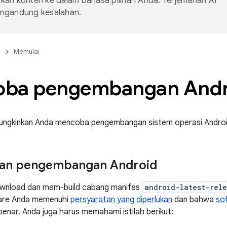
an konten ke dalam bahasa pilihan Anda. Terjemahan AI
ngandung kesalahan.
n
Memulai
ba pengembangan Andr
mungkinkan Anda mencoba pengembangan sistem operasi Android
an pengembangan Android
wnload dan mem-build cabang manifes
android-latest-rel
ware Anda memenuhi
persyaratan yang diperlukan
dan bahwa
so
benar. Anda juga harus memahami istilah berikut: