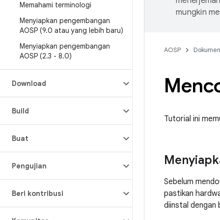
menerjemahk
Memahami terminologi
mungkin me
Menyiapkan pengembangan
AOSP (9
.
0 atau yang lebih baru)
Menyiapkan pengembangan
AOSP
Dokume
AOSP (2
.
3 - 8
.
0)
Menco
Download
Build
Tutorial ini me
Buat
Menyiapk
Pengujian
Sebelum mendo
pastikan hard
Beri kontribusi
diinstal dengan 