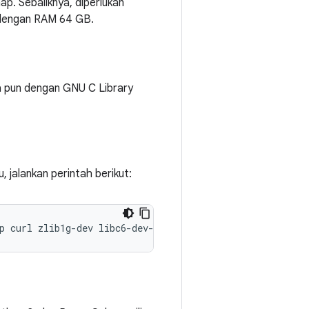
p. Sebaliknya, diperlukan
 dengan RAM 64 GB.
a pun dengan GNU C Library
 jalankan perintah berikut:
p
curl
zlib1g-dev
libc6-dev-i386
x11proto-core-dev
libx1