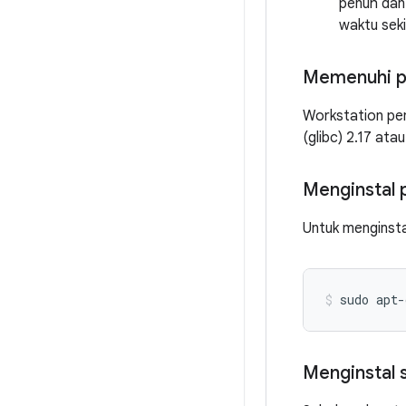
penuh dan
waktu sek
Memenuhi pe
Workstation pen
(glibc) 2.17 atau
Menginstal 
Untuk menginstal
sudo
apt-
Menginstal 