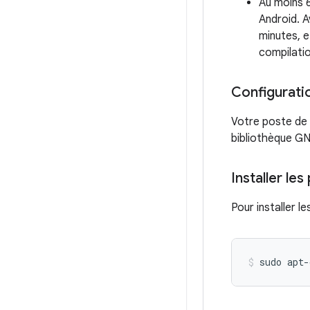
Au moins 
Android. A
minutes, e
compilati
Configurati
Votre poste de 
bibliothèque GNU
Installer le
Pour installer 
sudo
apt-