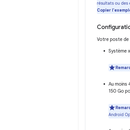
résultats ou des 
Copier l'exempl
Configuratio
Votre poste de 
Système x
Remarq
Au moins 4
150 Go pou
Remarq
Android Op