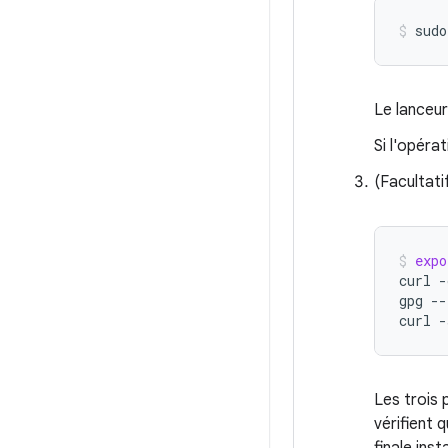
sudo
Le lanceur
Si l'opéra
(Facultati
expo
curl
-
gpg
--
curl
-
Les trois 
vérifient 