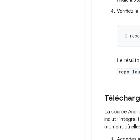
finale inst
Vérifiez l
repo
Le résulta
repo la
Télécharg
La source Andro
inclut l'intégra
moment où elles
Accédez à 