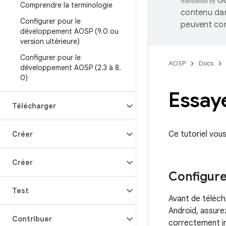
Comprendre la terminologie
contenu dan
Configurer pour le
peuvent con
développement AOSP (9
.
0 ou
version ultérieure)
Configurer pour le
AOSP
Docs
développement AOSP (2
.
3 à 8
.
0)
Essay
Télécharger
Ce tutoriel vou
Créer
Créer
Configure
Test
Avant de téléch
Android, assure
Contribuer
correctement in