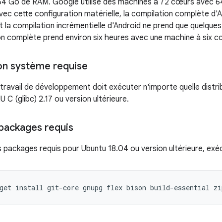
64 Go de RAM. Google utilise des machines à 72 cœurs avec 
vec cette configuration matérielle, la compilation complète d'
t la compilation incrémentielle d'Android ne prend que quelques
on complète prend environ six heures avec une machine à six 
on système requise
travail de développement doit exécuter n'importe quelle distrib
 C (glibc) 2.17 ou version ultérieure.
s packages requis
les packages requis pour Ubuntu 18.04 ou version ultérieure, ex
get
install
git-core
gnupg
flex
bison
build-essential
zi