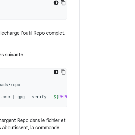
télécharge l'outil Repo complet.
s suivante :
ads/repo

o.asc
|
gpg
--verify
-
${
REPO
}
 && 
install
-m
755
${
REPO
argent Repo dans le fichier et
des aboutissent, la commande