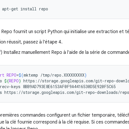
apt-get
install
repo
 Repo fournit un script Python qui initialise une extraction et 
tion réussit, passez à l'étape 4.
f) Installez manuellement Repo à l'aide de la série de commande
rt
REPO
=
$(
mktemp
/tmp/repo.XXXXXXXXX
)
o
${
REPO
}
https://storage.googleapis.com/git-repo-downlo
recv-keys
8BB9AD793E8E6153AF0F9A4416530D5E920F5C65

s
https://storage.googleapis.com/git-repo-downloads/rep
premières commandes configurent un fichier temporaire, téléch
que la clé fournie correspond à la clé requise. Si ces comman