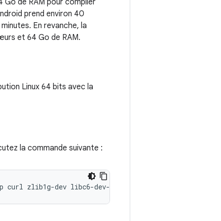
64 Go de RAM pour compiler
Android prend environ 40
 minutes. En revanche, la
cœurs et 64 Go de RAM.
ution Linux 64 bits avec la
écutez la commande suivante :
p
curl
zlib1g-dev
libc6-dev-i386
x11proto-core-dev
libx1