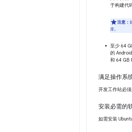
于构建代
注意：
库。
至少 64 
的 Andr
和 64 G
满足操作系
开发工作站必须运行采
安装必需的
如需安装 Ubu