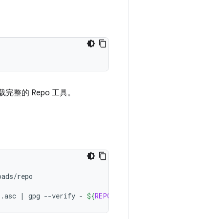
完整的 Repo 工具。
ads/repo

o.asc
|
gpg
--verify
-
${
REPO
}
 && 
install
-m
755
${
REPO