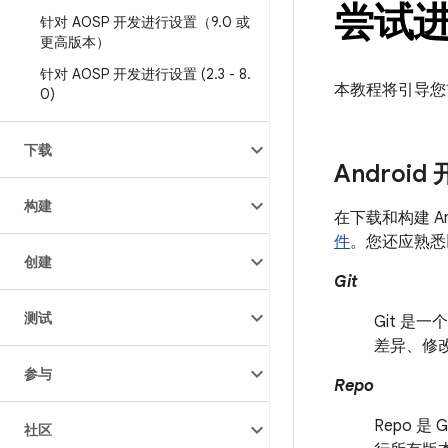
尝试进行
针对 AOSP 开发进行设置（9
.
0 或
更高版本）
针对 AOSP 开发进行设置 (2
.
3 - 8
.
本教程将引导您首
0)
下载
Android
构建
在下载和构建 An
件
。您还应熟悉
创建
Git
测试
Git 是
差异、修改
参与
Repo
Repo 是
社区