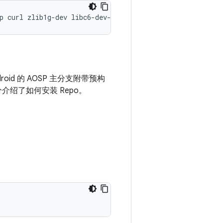
p
curl
zlib1g-dev
libc6-dev-i386
x11proto-core-dev
libx1
droid 的 AOSP 主分支附带预构
分介绍了如何安装 Repo。