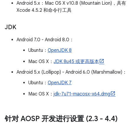
Android 5.x：Mac OS X v10.8 (Mountain Lion)，具有
Xcode 4.5.2 和命令行工具
JDK
Android 7.0 - Android 8.0：
Ubuntu：
OpenJDK 8
Mac OS X：
JDK 8u45 或更高版本
Android 5.x (Lollipop) - Android 6.0 (Marshmallow)：
Ubuntu：
OpenJDK 7
Mac OS X：
jdk-7u71-macosx-x64.dmg
针对 AOSP 开发进行设置 (2
.
3 - 4
.
4)