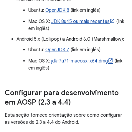
Ubuntu:
OpenJDK 8
(link em inglês)
Mac OS X:
JDK 8u45 ou mais recentes
(link
em inglês)
Android 5.x (Lollipop) a Android 6.0 (Marshmallow):
Ubuntu:
OpenJDK 7
(link em inglês)
Mac OS X:
jdk-7u71-macosx-x64.dmg
(link
em inglês)
Configurar para desenvolvimento
em AOSP (2
.
3 a 4
.
4)
Esta seção fornece orientação sobre como configurar
as versões de 2.3 a 4.4 do Android.