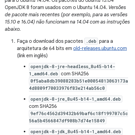
para o Ubuntu 14.04. Os pacotes do Ubuntu 15.04
OpenJDK 8 foram usados com o Ubuntu 14.04.
Versões
de pacote mais recentes (por exemplo, para as versões
15.10 e 16.04) não funcionam na 14.04 com as instruções
abaixo.
Faça o download dos pacotes
.deb
para a
arquitetura de 64 bits em
old-releases.ubuntu.com
(link em inglês)
openjdk-8-jre-headless_8u45-b14-
1_amd64.deb
com SHA256
0f5aba8db39088283b51e00054813063173a
4d8809f70033976f83e214ab56c0
openjdk-8-jre_8u45-b14-1_amd64.deb
com SHA256
9ef76c4562d39432b69baf6c18f199707c5c
56a5b4566847df908b7d74e15849
openjdk-8-jdk_8u45-b14-1_amd64.deb