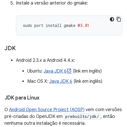
Instale a versão anterior do gmake:
sudo
port
install
gmake
@3.81
JDK
Android 2.3.x a Android 4.4.x:
Ubuntu:
Java JDK 6
(link em inglês)
Mac OS X:
Java JDK 6
(link em inglês)
JDK para Linux
O
Android Open Source Project (AOSP)
vem com versões
pré-criadas do OpenJDK em
prebuilts/jdk/
, então
nenhuma outra instalação é necessária.