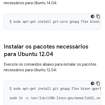
necessários para Ubuntu 14.04:
$
sudo
apt-get
install
git-core
gnupg
flex
bison
g
Instalar os pacotes necessários
para Ubuntu 12
.
04
Execute os comandos abaixo para instalar os pacotes
necessários para Ubuntu 12.04:
$
sudo
apt-get
install
git
gnupg
flex
bison
gperf
sudo
ln
-s
/usr/lib/i386-linux-gnu/mesa/libGL.so.1