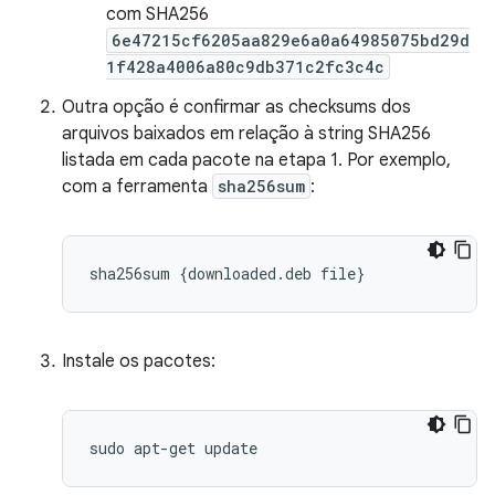
com SHA256
6e47215cf6205aa829e6a0a64985075bd29d
1f428a4006a80c9db371c2fc3c4c
Outra opção é confirmar as checksums dos
arquivos baixados em relação à string SHA256
listada em cada pacote na etapa 1. Por exemplo,
com a ferramenta
sha256sum
:
sha256sum
{
downloaded
.
deb
file
}
Instale os pacotes: