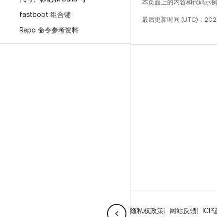
本页面上的内容和代码示
fastboot 组合键
最后更新时间 (UTC)：2026
Repo 命令参考资料
构建
Android 代码库
要求
下载
预览二进制文件
出厂映像
驱动程序二进制文件
GitHub
关于 Android
社区
法律条款
许可
隐私权政策
网站反馈
ICP