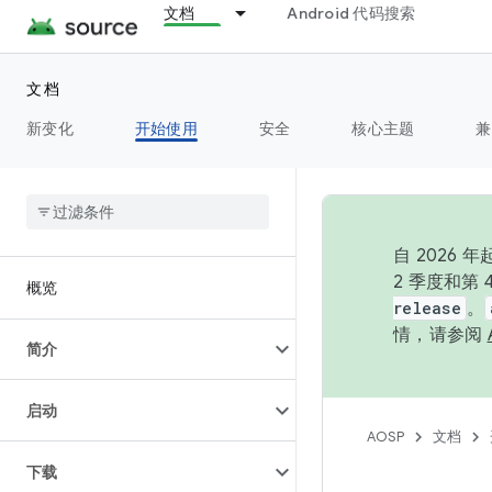
文档
Android 代码搜索
文档
新变化
开始使用
安全
核心主题
兼
自 202
2 季度和第
概览
release
。
情，请参阅
简介
启动
AOSP
文档
下载