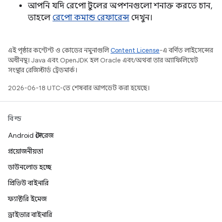
আপনি যদি রেপো টুলের অপশনগুলো শনাক্ত করতে চান,
তাহলে
রেপো কমান্ড রেফারেন্স
দেখুন।
এই পৃষ্ঠার কন্টেন্ট ও কোডের নমুনাগুলি
Content License
-এ বর্ণিত লাইসেন্সের
অধীনস্থ। Java এবং OpenJDK হল Oracle এবং/অথবা তার অ্যাফিলিয়েট
সংস্থার রেজিস্টার্ড ট্রেডমার্ক।
2026-06-18 UTC-তে শেষবার আপডেট করা হয়েছে।
বিল্ড
Android স্টোরেজ
প্রয়োজনীয়তা
ডাউনলোড হচ্ছে
প্রিভিউ বাইনারি
ফ্যাক্টরি ইমেজ
ড্রাইভার বাইনারি