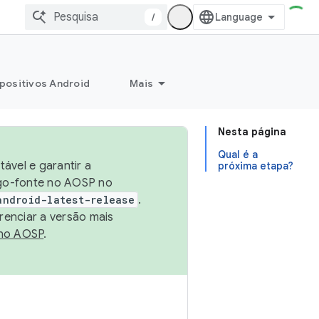
/
positivos Android
Mais
Nesta página
Qual é a
ável e garantir a
próxima etapa?
igo-fonte no AOSP no
android-latest-release
.
renciar a versão mais
no AOSP
.