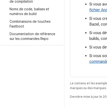
de compilation
Si vous av
Noms de code
,
balises et
fichier An
numéros de build
Si vous c
Combinaisons de touches
Bazel, co
Fastboot
Si vous dé
Documentation de référence
builds, co
sur les commandes Repo
Si vous d
Si vous so
command
Le contenu et les exemple
marques ou des marques dé
Dernière mise à jour le 2