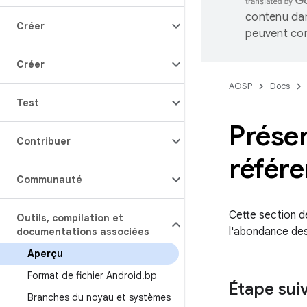
contenu dan
Créer
peuvent con
Créer
AOSP
Docs
Test
Présen
Contribuer
référ
Communauté
Cette section d
Outils
,
compilation et
l'abondance des 
documentations associées
Aperçu
Format de fichier Android
.
bp
Étape sui
Branches du noyau et systèmes