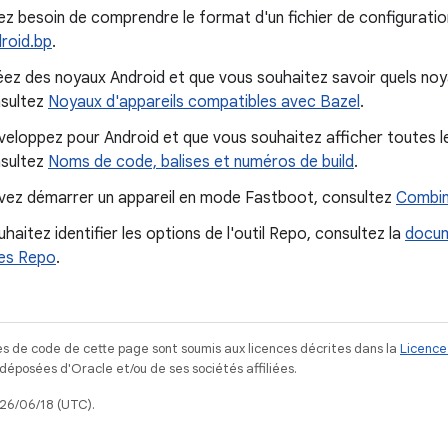
ez besoin de comprendre le format d'un fichier de configurati
droid.bp
.
réez des noyaux Android et que vous souhaitez savoir quels no
nsultez
Noyaux d'appareils compatibles avec Bazel
.
veloppez pour Android et que vous souhaitez afficher toutes les
nsultez
Noms de code, balises et numéros de build
.
evez démarrer un appareil en mode Fastboot, consultez
Combin
uhaitez identifier les options de l'outil Repo, consultez la
docum
es Repo
.
s de code de cette page sont soumis aux licences décrites dans la
Licence
posées d'Oracle et/ou de ses sociétés affiliées.
026/06/18 (UTC).