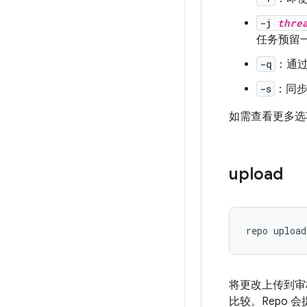
-j
thre
任务预留一
-q
：通
-s
：同
如需查看更多
upload
repo upload
将更改上传到审核
比较。Repo