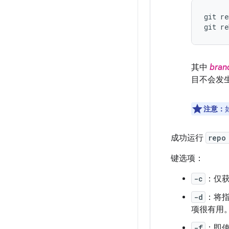
git re
git re
其中
bran
目不会发
注意：
成功运行
repo
键选项：
-c
：仅
-d
：将
项很有用
-f
：即