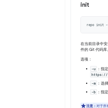
init
repo init -
在当前目录中安
件的 Git 代码
选项：
-u
：指
https:/
-m
：选
-b
：指
注意：
对于所