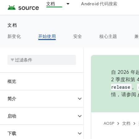
文档
Android 代码搜索
文档
新变化
开始使用
安全
核心主题
兼
自 202
2 季度和第
概览
release
。
情，请参阅
简介
启动
AOSP
文档
下载