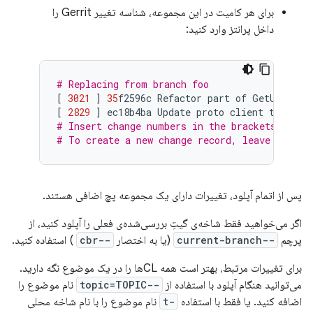
برای هر کامیت در این مجموعه، شناسه تغییر Gerrit را
داخل پرانتز وارد کنید:
# Replacing from branch foo
[
3021
]
35
f2596c
Refactor
part
of
GetUploada
[
2829
]
ec18b4ba
Update
proto
client
to
supp
# Insert change numbers in the brackets to ad
# To create a new change record, leave the br
پس از اتمام آپلود، تغییرات دارای یک مجموعه پچ اضافی هستند.
اگر می‌خواهید فقط شاخه‌ی گیتِ بررسی‌شده‌ی فعلی را آپلود کنید، از
پرچم
--current-branch
(یا به اختصار
--cbr
) استفاده کنید.
برای تغییرات مرتبط، بهتر است همه CLها را در یک موضوع نگه دارید.
می‌توانید هنگام آپلود با استفاده از
--topic=TOPIC
نام موضوع را
اضافه کنید. یا فقط با استفاده
-t
نام موضوع را با نام شاخه محلی