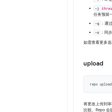
-j
thre
任务预留一
-q
：通
-s
：同
如需查看更多
upload
repo upload
将更改上传到审核
比较。Repo