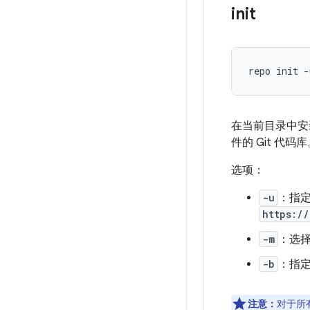
init
repo init -
在当前目录中安
件的 Git 代码
选项：
-u
：指
https:/
-m
：选
-b
：指
注意：
对于所