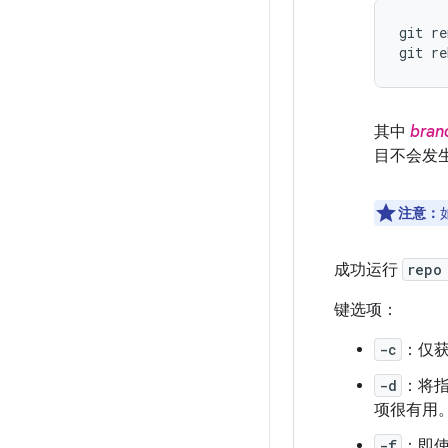
git re
git re
其中
bran
目不会发
注意：
成功运行
repo
键选项：
-c
：仅
-d
：将
项很有用
-f
：即