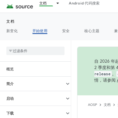
文档
Android 代码搜索
文档
新变化
开始使用
安全
核心主题
兼
自 202
2 季度和第
概览
release
。
情，请参阅
简介
启动
AOSP
文档
下载