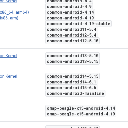
common-android-4
.
4
n Kernel
common-android-4
.
9
common-android-4
.
14
 (x86_64, arm64)
common-android-4
.
19
(i686, arm)
common-android-4
.
19-stable
common-android11-5
.
4
common-android12-5
.
4
common-android12-5
.
10
common-android13-5
.
10
n Kernel
common-android13-5
.
15
common-android14-5
.
15
n Kernel
common-android14-6
.
1
common-android15-6
.
6
common-android-mainline
omap-beagle-x15-android-4
.
14
omap-beagle-x15-android-4
.
19