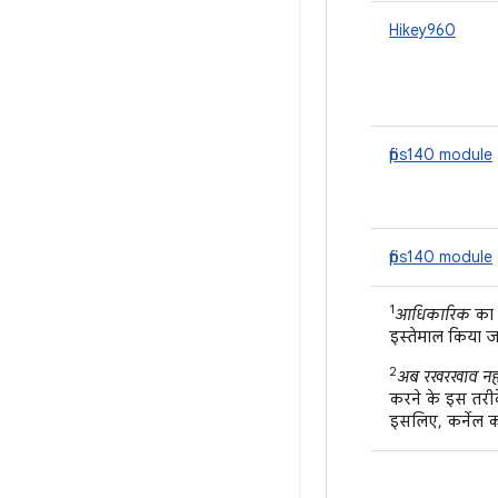
Hikey960
fips140 module
fips140 module
1
आधिकारिक
का 
इस्तेमाल किया ज
2
अब रखरखाव नहीं
करने के इस तरीक
इसलिए, कर्नेल क