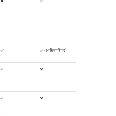
❌
✅
1
✅
✅ (आधिकारिक)
✅
❌
✅
❌