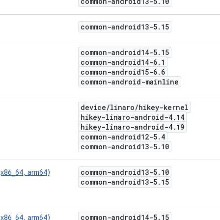
common-android13-5
.
10
common-android13-5
.
15
common-android14-5
.
15
common-android14-6
.
1
common-android15-6
.
6
common-android-mainline
device
/
linaro
/
hikey-kernel
hikey-linaro-android-4
.
14
hikey-linaro-android-4
.
19
common-android12-5
.
4
common-android13-5
.
10
common-android13-5
.
10
 (x86_64, arm64)
common-android13-5
.
15
common-android14-5
.
15
 (x86_64, arm64)