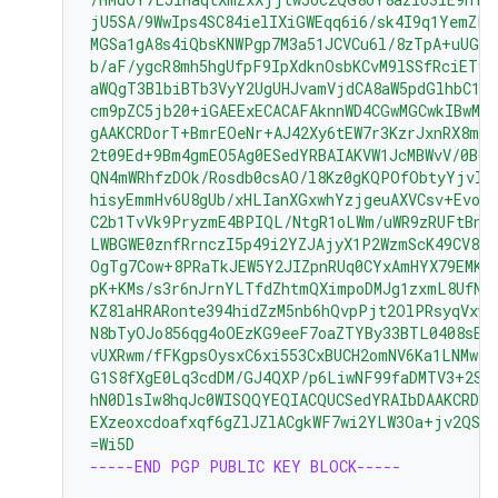
jU5SA/9WwIps4SC84ielIXiGWEqq6i6/sk4I9q1YemZF2
MGSa1gA8s4iQbsKNWPgp7M3a51JCVCu6l/8zTpA+uUGap
b/aF/ygcR8mh5hgUfpF9IpXdknOsbKCvM9lSSfRciETyk
aWQgT3BlbiBTb3VyY2UgUHJvamVjdCA8aW5pdGlhbC1j
cm9pZC5jb20+iGAEExECACAFAknnWD4CGwMGCwkIBwMC
gAAKCRDorT+BmrEOeNr+AJ42Xy6tEW7r3KzrJxnRX8mi
2t09Ed+9Bm4gmEO5Ag0ESedYRBAIAKVW1JcMBWvV/0Bo9
QN4mWRhfzDOk/Rosdb0csAO/l8Kz0gKQPOfObtyYjvI8
hisyEmmHv6U8gUb/xHLIanXGxwhYzjgeuAXVCsv+EvoP
C2b1TvVk9PryzmE4BPIQL/NtgR1oLWm/uWR9zRUFtBnE4
LWBGWE0znfRrnczI5p49i2YZJAjyX1P2WzmScK49CV82
OgTg7Cow+8PRaTkJEW5Y2JIZpnRUq0CYxAmHYX79EMKH
pK+KMs/s3r6nJrnYLTfdZhtmQXimpoDMJg1zxmL8UfNU
KZ8laHRARonte394hidZzM5nb6hQvpPjt2OlPRsyqVxw4
N8bTyOJo856qg4oOEzKG9eeF7oaZTYBy33BTL0408sEB
vUXRwm/fFKgpsOysxC6xi553CxBUCH2omNV6Ka1LNMwzS
G1S8fXgE0Lq3cdDM/GJ4QXP/p6LiwNF99faDMTV3+2SA
hN0DlsIw8hqJc0WISQQYEQIACQUCSedYRAIbDAAKCRDo
EXzeoxcdoafxqf6gZlJZlACgkWF7wi2YLW3Oa+jv2QST
=Wi5D
-----END PGP PUBLIC KEY BLOCK-----