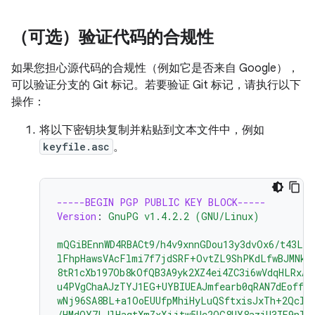
（可选）验证代码的合规性
如果您担心源代码的合规性（例如它是否来自 Google），
可以验证分支的 Git 标记。若要验证 Git 标记，请执行以下
操作：
将以下密钥块复制并粘贴到文本文件中，例如
keyfile.asc
。
-----BEGIN PGP PUBLIC KEY BLOCK-----
Version
:
GnuPG v1.4.2.2 (GNU/Linux)
mQGiBEnnWD4RBACt9/h4v9xnnGDou13y3dvOx6/t43LP
lFhpHawsVAcFlmi7f7jdSRF+OvtZL9ShPKdLfwBJMNkU
8tR1cXb197Ob8kOfQB3A9yk2XZ4ei4ZC3i6wVdqHLRxAB
u4PVgChaAJzTYJ1EG+UYBIUEAJmfearb0qRAN7dEoff0F
wNj96SA8BL+a1OoEUUfpMhiHyLuQSftxisJxTh+2Qclz
/HMdOY7LJlHaqtXmZxXjjtw5Uc2QG8UY8aziU3IE9nTj