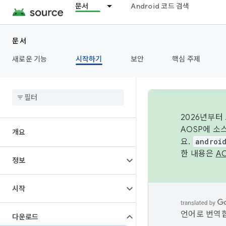
문서
Android 코드 검색
문서
새로운 기능
시작하기
보안
핵심 주제
2026년부터
AOSP에 소
개요
요.
androi
한 내용은
A
정보
시작
언어로 번역합
다운로드