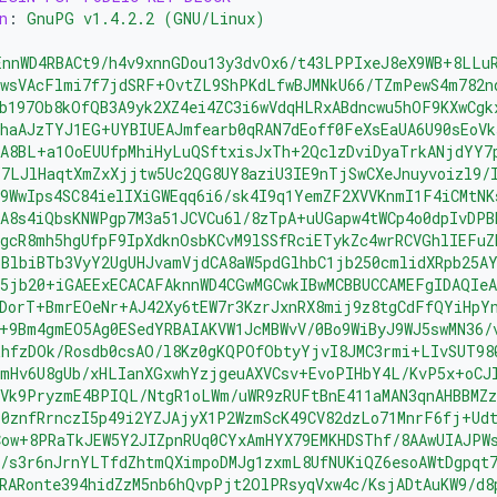
n
:
GnuPG v1.4.2.2 (GNU/Linux)
EnnWD4RBACt9/h4v9xnnGDou13y3dvOx6/t43LPPIxeJ8eX9WB+8LLu
awsVAcFlmi7f7jdSRF+OvtZL9ShPKdLfwBJMNkU66/TZmPewS4m782n
b197Ob8kOfQB3A9yk2XZ4ei4ZC3i6wVdqHLRxABdncwu5hOF9KXwCgk
haAJzTYJ1EG+UYBIUEAJmfearb0qRAN7dEoff0FeXsEaUA6U90sEoVk
SA8BL+a1OoEUUfpMhiHyLuQSftxisJxTh+2QclzDviDyaTrkANjdYY7
Y7LJlHaqtXmZxXjjtw5Uc2QG8UY8aziU3IE9nTjSwCXeJnuyvoizl9/
9WwIps4SC84ielIXiGWEqq6i6/sk4I9q1YemZF2XVVKnmI1F4iCMtNK
A8s4iQbsKNWPgp7M3a51JCVCu6l/8zTpA+uUGapw4tWCp4o0dpIvDPB
gcR8mh5hgUfpF9IpXdknOsbKCvM9lSSfRciETykZc4wrRCVGhlIEFuZ
BlbiBTb3VyY2UgUHJvamVjdCA8aW5pdGlhbC1jb250cmlidXRpb25A
5jb20+iGAEExECACAFAknnWD4CGwMGCwkIBwMCBBUCCAMEFgIDAQIe
RDorT+BmrEOeNr+AJ42Xy6tEW7r3KzrJxnRX8mij9z8tgCdFfQYiHpY
+9Bm4gmEO5Ag0ESedYRBAIAKVW1JcMBWvV/0Bo9WiByJ9WJ5swMN36/
RhfzDOk/Rosdb0csAO/l8Kz0gKQPOfObtyYjvI8JMC3rmi+LIvSUT98
mmHv6U8gUb/xHLIanXGxwhYzjgeuAXVCsv+EvoPIHbY4L/KvP5x+oCJ
Vk9PryzmE4BPIQL/NtgR1oLWm/uWR9zRUFtBnE411aMAN3qnAHBBMZz
E0znfRrnczI5p49i2YZJAjyX1P2WzmScK49CV82dzLo71MnrF6fj+Ud
Cow+8PRaTkJEW5Y2JIZpnRUq0CYxAmHYX79EMKHDSThf/8AAwUIAJPW
s/s3r6nJrnYLTfdZhtmQXimpoDMJg1zxmL8UfNUKiQZ6esoAWtDgpqt
RARonte394hidZzM5nb6hQvpPjt2OlPRsyqVxw4c/KsjADtAuKW9/d8