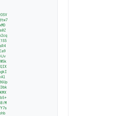
ROSV
dtw7
xMD
s0Z
p2cq
I1S5
sR4
Ea9
HJv
YW5k
AQIX
ngkI
vAl
06Up
IDbk
KMX
tb5+
sB/M
7Y7s
phb