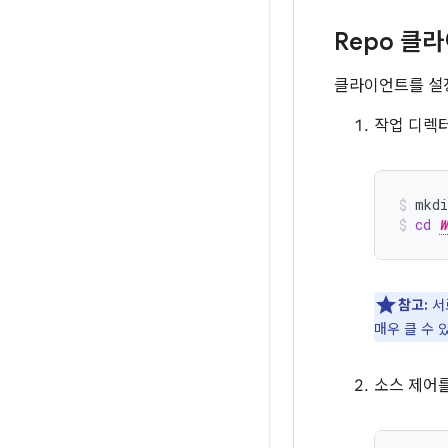
Repo 클
클라이언트를 설정
작업 디렉
mkdi
cd
W
참고:
서로
매우 클 수 
소스 제어를