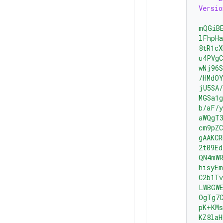
Versio
mQGiB
lFhpH
8tR1cX
u4PVgC
wNj96
/HMdO
jU5SA/
MGSa1g
b/aF/y
aWQgT3
cm9pZC
gAAKC
2t09Ed
QN4mW
hisyE
C2b1Tv
LWBGW
OgTg7
pK+KM
KZ8laH