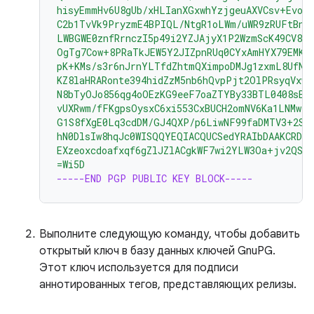
hisyEmmHv6U8gUb/xHLIanXGxwhYzjgeuAXVCsv+EvoP
C2b1TvVk9PryzmE4BPIQL/NtgR1oLWm/uWR9zRUFtBnE4
LWBGWE0znfRrnczI5p49i2YZJAjyX1P2WzmScK49CV82
OgTg7Cow+8PRaTkJEW5Y2JIZpnRUq0CYxAmHYX79EMKH
pK+KMs/s3r6nJrnYLTfdZhtmQXimpoDMJg1zxmL8UfNU
KZ8laHRARonte394hidZzM5nb6hQvpPjt2OlPRsyqVxw4
N8bTyOJo856qg4oOEzKG9eeF7oaZTYBy33BTL0408sEB
vUXRwm/fFKgpsOysxC6xi553CxBUCH2omNV6Ka1LNMwzS
G1S8fXgE0Lq3cdDM/GJ4QXP/p6LiwNF99faDMTV3+2SA
hN0DlsIw8hqJc0WISQQYEQIACQUCSedYRAIbDAAKCRDo
EXzeoxcdoafxqf6gZlJZlACgkWF7wi2YLW3Oa+jv2QST
=Wi5D
-----END PGP PUBLIC KEY BLOCK-----
Выполните следующую команду, чтобы добавить
открытый ключ в базу данных ключей GnuPG.
Этот ключ используется для подписи
аннотированных тегов, представляющих релизы.