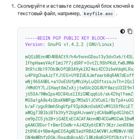
Скопируйте и вставьте следующий блок ключей в
текстовый файл, например,
keyfile.asc
.
-----BEGIN PGP PUBLIC KEY BLOCK-----
Version
:
GnuPG v1.4.2.2 (GNU/Linux)
mQGiBEnnWD4RBACt9/h4v9xnnGDou13y3dvOx6/t43LP
lFhpHawsVAcFlmi7f7jdSRF+OvtZL9ShPKdLfwBJMNkU
8tR1cXb197Ob8kOfQB3A9yk2XZ4ei4ZC3i6wVdqHLRxAB
u4PVgChaAJzTYJ1EG+UYBIUEAJmfearb0qRAN7dEoff0F
wNj96SA8BL+a1OoEUUfpMhiHyLuQSftxisJxTh+2Qclz
/HMdOY7LJlHaqtXmZxXjjtw5Uc2QG8UY8aziU3IE9nTj
jU5SA/9WwIps4SC84ielIXiGWEqq6i6/sk4I9q1YemZF2
MGSa1gA8s4iQbsKNWPgp7M3a51JCVCu6l/8zTpA+uUGap
b/aF/ygcR8mh5hgUfpF9IpXdknOsbKCvM9lSSfRciETyk
aWQgT3BlbiBTb3VyY2UgUHJvamVjdCA8aW5pdGlhbC1j
cm9pZC5jb20+iGAEExECACAFAknnWD4CGwMGCwkIBwMC
gAAKCRDorT+BmrEOeNr+AJ42Xy6tEW7r3KzrJxnRX8mi
2t09Ed+9Bm4gmEO5Ag0ESedYRBAIAKVW1JcMBWvV/0Bo9
QN4mWRhfzDOk/Rosdb0csAO/l8Kz0gKQPOfObtyYjvI8