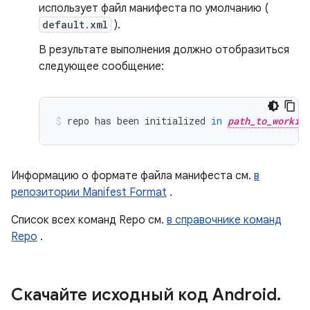
использует файл манифеста по умолчанию (
default.xml
).
В результате выполнения должно отобразиться
следующее сообщение:
repo
has
been
initialized
in
path_to_workin
Информацию о формате файла манифеста см.
в
репозитории Manifest Format
.
Список всех команд Repo см.
в справочнике команд
Repo
.
Скачайте исходный код Android
.