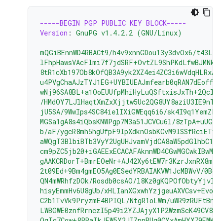
-----BEGIN PGP PUBLIC KEY BLOCK-----
Version
:
GnuPG v1.4.2.2 (GNU/Linux)
mQGiBEnnWD4RBACt9/h4v9xnnGDou13y3dvOx6/t43LP
lFhpHawsVAcFlmi7f7jdSRF+OvtZL9ShPKdLfwBJMNkU
8tR1cXb197Ob8kOfQB3A9yk2XZ4ei4ZC3i6wVdqHLRxAB
u4PVgChaAJzTYJ1EG+UYBIUEAJmfearb0qRAN7dEoff0F
wNj96SA8BL+a1OoEUUfpMhiHyLuQSftxisJxTh+2Qclz
/HMdOY7LJlHaqtXmZxXjjtw5Uc2QG8UY8aziU3IE9nTj
jU5SA/9WwIps4SC84ielIXiGWEqq6i6/sk4I9q1YemZF2
MGSa1gA8s4iQbsKNWPgp7M3a51JCVCu6l/8zTpA+uUGap
b/aF/ygcR8mh5hgUfpF9IpXdknOsbKCvM9lSSfRciETyk
aWQgT3BlbiBTb3VyY2UgUHJvamVjdCA8aW5pdGlhbC1j
cm9pZC5jb20+iGAEExECACAFAknnWD4CGwMGCwkIBwMC
gAAKCRDorT+BmrEOeNr+AJ42Xy6tEW7r3KzrJxnRX8mi
2t09Ed+9Bm4gmEO5Ag0ESedYRBAIAKVW1JcMBWvV/0Bo9
QN4mWRhfzDOk/Rosdb0csAO/l8Kz0gKQPOfObtyYjvI8
hisyEmmHv6U8gUb/xHLIanXGxwhYzjgeuAXVCsv+EvoP
C2b1TvVk9PryzmE4BPIQL/NtgR1oLWm/uWR9zRUFtBnE4
LWBGWE0znfRrnczI5p49i2YZJAjyX1P2WzmScK49CV82
OgTg7Cow+8PRaTkJEW5Y2JIZpnRUq0CYxAmHYX79EMKH