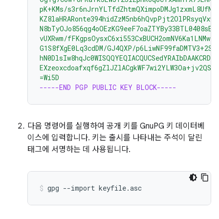
pK+KMs/s3r6nJrnYLTfdZhtmQXimpoDMJg1zxmL8UfNU
KZ8laHRARonte394hidZzM5nb6hQvpPjt2OlPRsyqVxw4
N8bTyOJo856qg4oOEzKG9eeF7oaZTYBy33BTL0408sEB
vUXRwm/fFKgpsOysxC6xi553CxBUCH2omNV6Ka1LNMwzS
G1S8fXgE0Lq3cdDM/GJ4QXP/p6LiwNF99faDMTV3+2SA
hN0DlsIw8hqJc0WISQQYEQIACQUCSedYRAIbDAAKCRDo
EXzeoxcdoafxqf6gZlJZlACgkWF7wi2YLW3Oa+jv2QST
=Wi5D
-----END PGP PUBLIC KEY BLOCK-----
다음 명령어를 실행하여 공개 키를 GnuPG 키 데이터베
이스에 입력합니다. 키는 출시를 나타내는 주석이 달린
태그에 서명하는 데 사용됩니다.
gpg
--import
keyfile.asc