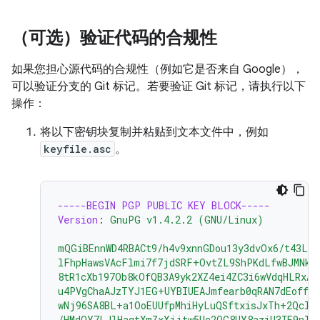
（可选）验证代码的合规性
如果您担心源代码的合规性（例如它是否来自 Google），
可以验证分支的 Git 标记。若要验证 Git 标记，请执行以下
操作：
将以下密钥块复制并粘贴到文本文件中，例如
keyfile.asc
。
-----BEGIN PGP PUBLIC KEY BLOCK-----
Version
:
GnuPG v1.4.2.2 (GNU/Linux)
mQGiBEnnWD4RBACt9/h4v9xnnGDou13y3dvOx6/t43LP
lFhpHawsVAcFlmi7f7jdSRF+OvtZL9ShPKdLfwBJMNkU
8tR1cXb197Ob8kOfQB3A9yk2XZ4ei4ZC3i6wVdqHLRxAB
u4PVgChaAJzTYJ1EG+UYBIUEAJmfearb0qRAN7dEoff0F
wNj96SA8BL+a1OoEUUfpMhiHyLuQSftxisJxTh+2Qclz
/HMdOY7LJlHaqtXmZxXjjtw5Uc2QG8UY8aziU3IE9nTj