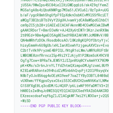
jU5SA/9WwIps4SC84ielIXiGWEqq6i6/sk4I9q1YemZF2
MGSa1gA8s4iQbsKNWPgp7M3a51JCVCu6l/8zTpA+uUGap
b/aF/ygcR8mh5hgUfpF9IpXdknOsbKCvM9lSSfRciETyk
aWQgT3BlbiBTb3VyY2UgUHJvamVjdCA8aW5pdGlhbC1j
cm9pZC5jb20+iGAEExECACAFAknnWD4CGwMGCwkIBwMC
gAAKCRDorT+BmrEOeNr+AJ42Xy6tEW7r3KzrJxnRX8mi
2t09Ed+9Bm4gmEO5Ag0ESedYRBAIAKVW1JcMBWvV/0Bo9
QN4mWRhfzDOk/Rosdb0csAO/l8Kz0gKQPOfObtyYjvI8
hisyEmmHv6U8gUb/xHLIanXGxwhYzjgeuAXVCsv+EvoP
C2b1TvVk9PryzmE4BPIQL/NtgR1oLWm/uWR9zRUFtBnE4
LWBGWE0znfRrnczI5p49i2YZJAjyX1P2WzmScK49CV82
OgTg7Cow+8PRaTkJEW5Y2JIZpnRUq0CYxAmHYX79EMKH
pK+KMs/s3r6nJrnYLTfdZhtmQXimpoDMJg1zxmL8UfNU
KZ8laHRARonte394hidZzM5nb6hQvpPjt2OlPRsyqVxw4
N8bTyOJo856qg4oOEzKG9eeF7oaZTYBy33BTL0408sEB
vUXRwm/fFKgpsOysxC6xi553CxBUCH2omNV6Ka1LNMwzS
G1S8fXgE0Lq3cdDM/GJ4QXP/p6LiwNF99faDMTV3+2SA
hN0DlsIw8hqJc0WISQQYEQIACQUCSedYRAIbDAAKCRDo
EXzeoxcdoafxqf6gZlJZlACgkWF7wi2YLW3Oa+jv2QST
=Wi5D
-----END PGP PUBLIC KEY BLOCK-----