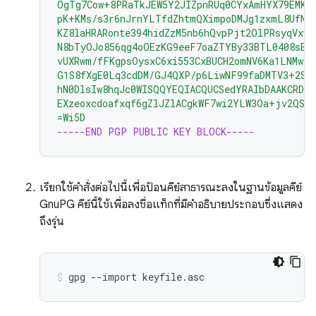
OgTg7Cow+8PRaTkJEW5Y2JIZpnRUq0CYxAmHYX79EMKH
pK+KMs/s3r6nJrnYLTfdZhtmQXimpoDMJg1zxmL8UfNU
KZ8laHRARonte394hidZzM5nb6hQvpPjt2OlPRsyqVxw4
N8bTyOJo856qg4oOEzKG9eeF7oaZTYBy33BTL0408sEB
vUXRwm/fFKgpsOysxC6xi553CxBUCH2omNV6Ka1LNMwzS
G1S8fXgE0Lq3cdDM/GJ4QXP/p6LiwNF99faDMTV3+2SA
hN0DlsIw8hqJc0WISQQYEQIACQUCSedYRAIbDAAKCRDo
EXzeoxcdoafxqf6gZlJZlACgkWF7wi2YLW3Oa+jv2QST
=Wi5D
-----END PGP PUBLIC KEY BLOCK-----
เรียกใช้คำสั่งต่อไปนี้เพื่อป้อนคีย์สาธารณะลงในฐานข้อมูลคีย์
GnuPG คีย์นี้ใช้เพื่อลงชื่อแท็กที่มีคำอธิบายประกอบซึ่งแสดง
ถึงรุ่น
gpg
--import
keyfile.asc