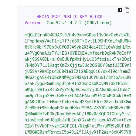
-----BEGIN PGP PUBLIC KEY BLOCK-----
Version
:
GnuPG v1.4.2.2 (GNU/Linux)
mQGiBEnnWD4RBACt9/h4v9xnnGDou13y3dvOx6/t43LP
lFhpHawsVAcFlmi7f7jdSRF+OvtZL9ShPKdLfwBJMNkU
8tR1cXb197Ob8kOfQB3A9yk2XZ4ei4ZC3i6wVdqHLRxAB
u4PVgChaAJzTYJ1EG+UYBIUEAJmfearb0qRAN7dEoff0F
wNj96SA8BL+a1OoEUUfpMhiHyLuQSftxisJxTh+2Qclz
/HMdOY7LJlHaqtXmZxXjjtw5Uc2QG8UY8aziU3IE9nTj
jU5SA/9WwIps4SC84ielIXiGWEqq6i6/sk4I9q1YemZF2
MGSa1gA8s4iQbsKNWPgp7M3a51JCVCu6l/8zTpA+uUGap
b/aF/ygcR8mh5hgUfpF9IpXdknOsbKCvM9lSSfRciETyk
aWQgT3BlbiBTb3VyY2UgUHJvamVjdCA8aW5pdGlhbC1j
cm9pZC5jb20+iGAEExECACAFAknnWD4CGwMGCwkIBwMC
gAAKCRDorT+BmrEOeNr+AJ42Xy6tEW7r3KzrJxnRX8mi
2t09Ed+9Bm4gmEO5Ag0ESedYRBAIAKVW1JcMBWvV/0Bo9
QN4mWRhfzDOk/Rosdb0csAO/l8Kz0gKQPOfObtyYjvI8
hisyEmmHv6U8gUb/xHLIanXGxwhYzjgeuAXVCsv+EvoP
C2b1TvVk9PryzmE4BPIQL/NtgR1oLWm/uWR9zRUFtBnE4
LWBGWE0znfRrnczI5p49i2YZJAjyX1P2WzmScK49CV82