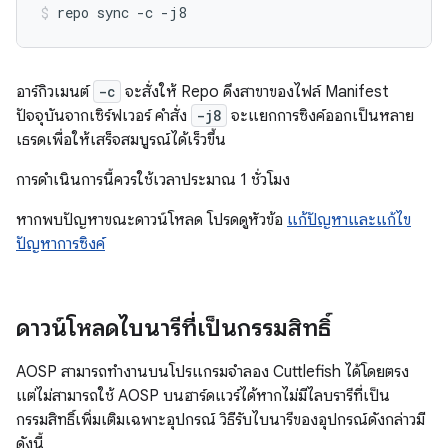
repo
sync
-c
-j8
อาร์กิวเมนต์
-c
จะสั่งให้ Repo ดึงสาขาของไฟล์ Manifest
ปัจจุบันจากเซิร์ฟเวอร์ คำสั่ง
-j8
จะแยกการซิงค์ออกเป็นหลาย
เธรดเพื่อให้เสร็จสมบูรณ์ได้เร็วขึ้น
การดำเนินการนี้ควรใช้เวลาประมาณ 1 ชั่วโมง
หากพบปัญหาขณะดาวน์โหลด โปรดดูหัวข้อ
แก้ปัญหาและแก้ไข
ปัญหาการซิงค์
ดาวน์โหลดไบนารีที่เป็นกรรมสิทธิ์
AOSP สามารถทำงานบนโปรแกรมจำลอง Cuttlefish ได้โดยตรง
แต่ไม่สามารถใช้ AOSP บนฮาร์ดแวร์ได้หากไม่มีไลบรารีที่เป็น
กรรมสิทธิ์เพิ่มเติมเฉพาะอุปกรณ์ วิธีรับไบนารีของอุปกรณ์ดังกล่าวมี
ดังนี้