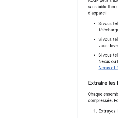
AOSP peut s'exé
sans bibliothèq
d'appareil :
Si vous t
télécharge
Si vous t
vous devez
Si vous té
Nexus ou P
Nexus et P
Extraire les
Chaque ensemble
compressée. Pou
Extrayez l