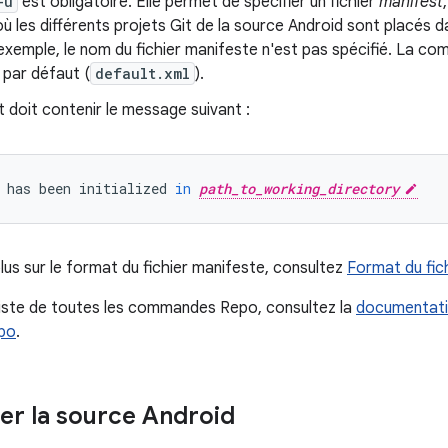
-u
est obligatoire. Elle permet de spécifier un fichier
manifest
où les différents projets Git de la source Android sont placés d
xemple, le nom du fichier manifeste n'est pas spécifié. La comm
 par défaut (
default.xml
).
t doit contenir le message suivant :
has
been
initialized
in
path_to_working_directory
lus sur le format du fichier manifeste, consultez
Format du fic
 liste de toutes les commandes Repo, consultez la
documentatio
po
.
er la source Android