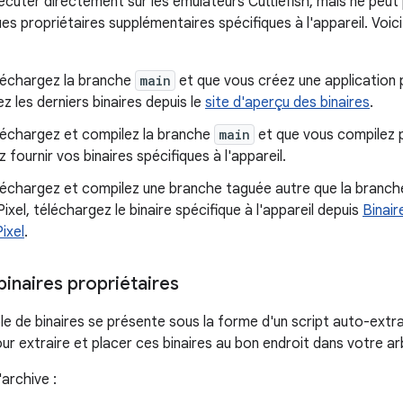
cuter directement sur les émulateurs Cuttlefish, mais ne peut p
ues propriétaires supplémentaires spécifiques à l'appareil. Voi
éléchargez la branche
main
et que vous créez une application p
z les derniers binaires depuis le
site d'aperçu des binaires
.
éléchargez et compilez la branche
main
et que vous compilez p
 fournir vos binaires spécifiques à l'appareil.
léchargez et compilez une branche taguée autre que la branche
ixel, téléchargez le binaire spécifique à l'appareil depuis
Binair
ixel
.
 binaires propriétaires
 de binaires se présente sous la forme d'un script auto-extra
r extraire et placer ces binaires au bon endroit dans votre a
'archive :