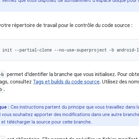
. Vérifiez que vous disposez de suffisamment d'espace disque pour 
z votre répertoire de travail pour le contrôle du code source :
init
--partial-clone
--no-use-superproject
-b
android-l
-b
permet d'identifier la branche que vous initialisez. Pour obte
ags, consultez
Tags et builds du code source
. Utilisez des no
b
.
que
: Ces instructions partent du principe que vous travaillez dans 
Si vous souhaitez apporter des modifications dans une autre branche,
 et télécharger la source pour cette branche.