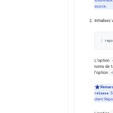
volumineux
source.
Initialise
repo
L'option
noms de t
l'option
-
Remar
. 
release
client Repo