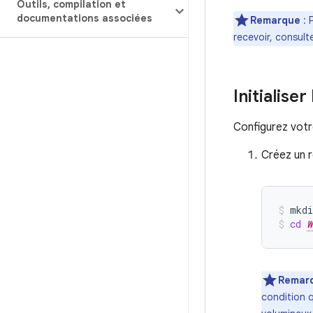
Outils
,
compilation et
documentations associées
Remarque
:
recevoir, consul
Initialiser
Configurez votr
Créez un r
mkdi
cd
W
Remar
condition q