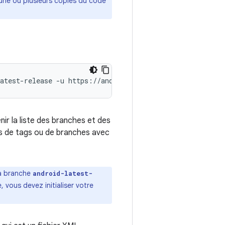
une ou plusieurs copies du code
atest-release
-u
https://android.googlesource.com/platf
nir la liste des branches et des
ms de tags ou de branches avec
la branche
android-latest-
 vous devez initialiser votre