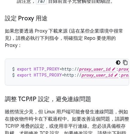
請注意，
/a/
目錄前置字元會觸發自動驗證。
設定 Proxy 用途
如果您要透過 Proxy 下載來源 (這在某些企業環境中很常
見)，請務必執行下列指令，明確指定 Repo 要使用的
Proxy：
$
export
HTTP_PROXY
=
http://
proxy_user_id
:
proxy_
$
export
HTTPS_PROXY
=
http://
proxy_user_id
:
proxy
調整 TCP
/
IP 設定，避免連線問題
雖然情況少見，但 Linux 用戶端可能會發生連線問題，例如
在接收物件時卡在下載過程中。如要改善這個問題，請調整
TCP/IP 堆疊的設定，或使用非平行連線。您必須具備根存
取權，才能修改 TCP 設定。如要修改設定，請發出下列指