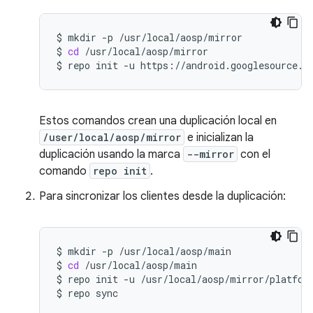
$
mkdir
-p
/usr/local/aosp/mirror

$
cd
/usr/local/aosp/mirror

$
repo
init
-u
https://android.googlesource.c
Estos comandos crean una duplicación local en
/user/local/aosp/mirror
e inicializan la
duplicación usando la marca
--mirror
con el
comando
repo init
.
Para sincronizar los clientes desde la duplicación:
$
mkdir
-p
/usr/local/aosp/main

$
cd
/usr/local/aosp/main

$
repo
init
-u
/usr/local/aosp/mirror/platfor
$
repo