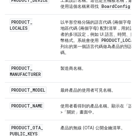
PRODUCT
_
DEVICE
工業設計名稱。這也是主機板名稱，建
Board
Config
.
m
使用這個名稱來尋找
PRODUCT
_
以半形空格分隔的語言代碼 (兩個字母) 
LOCALES
地區代碼 (兩個字母) 配對清單，用於說
者的多項設定，例如 UI 語言、時間、日
PRODUCT
_
LOCAL
幣格式。系統會使用
列出的第一個語言代碼做為產品的預設
碼。
PRODUCT
_
製造商名稱。
MANUFACTURER
PRODUCT
_
MODEL
最終產品的使用者可見名稱。
PRODUCT
_
NAME
使用者看得到的產品名稱。顯示在「設
>「關於」
畫面中。
PRODUCT
_
OTA
_
產品的無線 (OTA) 公開金鑰清單。
PUBLIC
_
KEYS