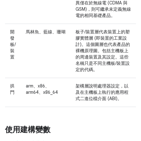
異僅在於無線電 (CDMA 與
GSM)，則可繼承未定義無線
電的相同基礎產品。
開
馬林魚、藍線、珊瑚
板子/裝置層代表裝置上的塑
發
膠實體層 (即裝置的工業設
板/
計)。這個圖層也代表產品的
裝
裸機原理圖。包括主機板上
置
的周邊裝置及其設定。這些
名稱只是不同主機板/裝置設
定的代碼。
拱
arm、x86、
架構層說明處理器設定，以
門
arm64、x86_64
及在主機板上執行的應用程
式二進位檔介面 (ABI)。
使用建構變數