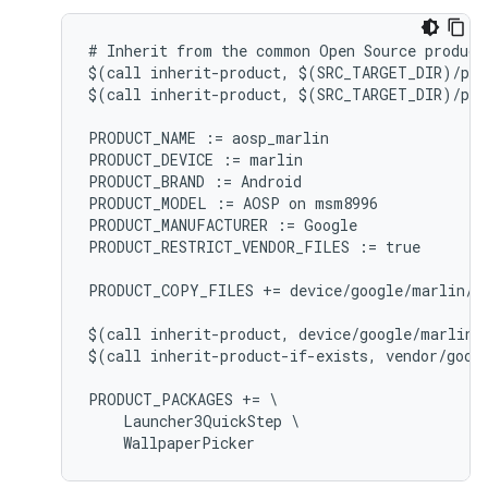
# Inherit from the common Open Source product 
$(call inherit-product, $(SRC_TARGET_DIR)/pro
$(call inherit-product, $(SRC_TARGET_DIR)/pro
PRODUCT_NAME := aosp_marlin

PRODUCT_DEVICE := marlin

PRODUCT_BRAND := Android

PRODUCT_MODEL := AOSP on msm8996

PRODUCT_MANUFACTURER := Google

PRODUCT_RESTRICT_VENDOR_FILES := true

PRODUCT_COPY_FILES += device/google/marlin/f
$(call inherit-product, device/google/marlin/d
$(call inherit-product-if-exists, vendor/googl
PRODUCT_PACKAGES += \

    Launcher3QuickStep \
