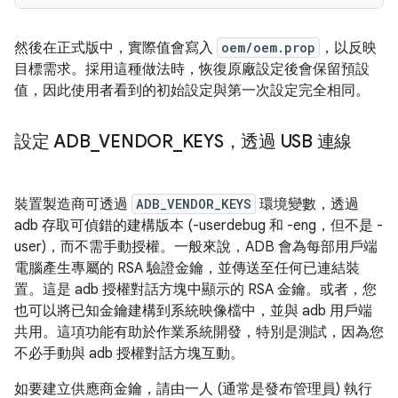
然後在正式版中，實際值會寫入
oem/oem.prop
，以反映
目標需求。採用這種做法時，恢復原廠設定後會保留預設
值，因此使用者看到的初始設定與第一次設定完全相同。
設定 ADB
_
VENDOR
_
KEYS，透過 USB 連線
裝置製造商可透過
ADB_VENDOR_KEYS
環境變數，透過
adb 存取可偵錯的建構版本 (-userdebug 和 -eng，但不是 -
user)，而不需手動授權。一般來說，ADB 會為每部用戶端
電腦產生專屬的 RSA 驗證金鑰，並傳送至任何已連結裝
置。這是 adb 授權對話方塊中顯示的 RSA 金鑰。或者，您
也可以將已知金鑰建構到系統映像檔中，並與 adb 用戶端
共用。這項功能有助於作業系統開發，特別是測試，因為您
不必手動與 adb 授權對話方塊互動。
如要建立供應商金鑰，請由一人 (通常是發布管理員) 執行