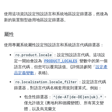
使用這項資訊設定預設語言和系統地區設定篩選器，然後為
新的裝置類型啟用地區設定篩選器。
屬性
使用專屬系統屬性設定預設語言和系統語言代碼篩選器：
ro.product.locale
：設定預設語言代碼。這項設
定一開始會設為
PRODUCT_LOCALES
變數中的第一個
語言代碼，但您可以覆寫該值。(詳情請參閱「
設定產
品定義變數
」表格)。
ro.localization.locale_filter
：設定語言代碼
篩選器，對語言代碼名稱套用規則運算式。例如：
包含性篩選器：
^(de-AT|de-DE|en|uk).*
-
僅允許德文 (奧地利和德國變體)、所有英文變
體，以及烏克蘭文