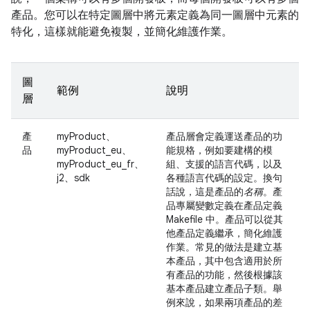
產品。您可以在特定圖層中將元素定義為同一圖層中元素的
特化，這樣就能避免複製，並簡化維護作業。
圖
範例
說明
層
產
myProduct、
產品層會定義運送產品的功
品
myProduct_eu、
能規格，例如要建構的模
myProduct_eu_fr、
組、支援的語言代碼，以及
j2、sdk
各種語言代碼的設定。換句
話說，這是產品的
名稱
。產
品專屬變數定義在產品定義
Makefile 中。產品可以從其
他產品定義繼承，簡化維護
作業。常見的做法是建立基
本產品，其中包含適用於所
有產品的功能，然後根據該
基本產品建立產品子類。舉
例來說，如果兩項產品的差