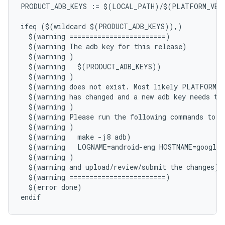
PRODUCT_ADB_KEYS := $(LOCAL_PATH)/$(PLATFORM_VERS
ifeq ($(wildcard $(PRODUCT_ADB_KEYS)),)

  $(warning ========================)

  $(warning The adb key for this release)

  $(warning )

  $(warning   $(PRODUCT_ADB_KEYS))

  $(warning )

  $(warning does not exist. Most likely PLATFORM_V
  $(warning has changed and a new adb key needs to 
  $(warning )

  $(warning Please run the following commands to cr
  $(warning )

  $(warning   make -j8 adb)

  $(warning   LOGNAME=android-eng HOSTNAME=google.
  $(warning )

  $(warning and upload/review/submit the changes)

  $(warning ========================)

  $(error done)
