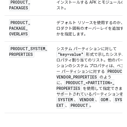
PRODUCT
_
インストールする APK とモジュールの
PACKAGES
スト。
PRODUCT
_
デフォルト リソースを使用するのか、
PACKAGE
_
ロダクト固有のオーバーレイを追加す
OVERLAYS
かを指定します。
PRODUCT
_
SYSTEM
_
システム パーティションに対して
PROPERTIES
"key=value"
形式で示したシステム 
ロパティ割り当てのリスト。他のパー
ションのシステム プロパティは、ベン
PRODUCT
ー パーティションに対する
VENDOR
_
PROPERTIES
のよう
PRODUCT
_
<PARTITION>
_
に、
PROPERTIES
を使用して指定できます
サポートされているパーティション名:
SYSTEM
VENDOR
ODM
SYST
、
、
、
EXT
PRODUCT
、
。