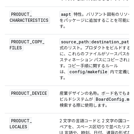
PRODUCT
_
aapt
特性。バリアント固有のリソー
CHARACTERISTICS
をパッケージに追加することを可能に
す。
PRODUCT
_
COPY
_
source
_
path:destination
_
path
FILES
式のリスト。プロダクトをビルドする
に、これらのファイルがソースパスか
スティネーション パスにコピーされま
す。コピー手順に関するルール
config
/
makefile
は、
内で定義し
す。
PRODUCT
_
DEVICE
産業デザインの名称。ボード名でもあ
Board
Config
.
mk
ビルドシステムが
検索する際に使用します。
PRODUCT
_
2 文字の言語コードと 2 文字の国コー
LOCALES
ペアを、スペース区切りで並べたリス
UI 言語や、時刻、日付、通貨の形式な