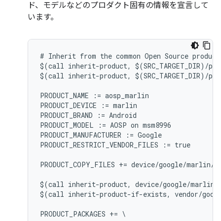
ド、モデルなどのプロダクト固有の情報を宣言して
います。
# Inherit from the common Open Source product 
$(call inherit-product, $(SRC_TARGET_DIR)/pro
$(call inherit-product, $(SRC_TARGET_DIR)/pro
PRODUCT_NAME := aosp_marlin

PRODUCT_DEVICE := marlin

PRODUCT_BRAND := Android

PRODUCT_MODEL := AOSP on msm8996

PRODUCT_MANUFACTURER := Google

PRODUCT_RESTRICT_VENDOR_FILES := true

PRODUCT_COPY_FILES += device/google/marlin/f
$(call inherit-product, device/google/marlin/d
$(call inherit-product-if-exists, vendor/googl
PRODUCT_PACKAGES += \
