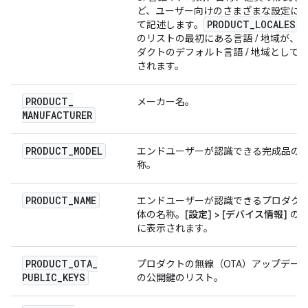
ど、ユーザー向けのさまざまな設定に
PRODUCT
_
LOCALES
て記述します。
のリストの最初にある言語 / 地域が、
ダクトのデフォルト言語 / 地域として
されます。
PRODUCT
_
メーカー名。
MANUFACTURER
PRODUCT
_
MODEL
エンドユーザーが認識できる完成品の
称。
PRODUCT
_
NAME
エンドユーザーが認識できるプロダク
体の名称。
[設定] > [デバイス情報]
の
に表示されます。
PRODUCT
_
OTA
_
プロダクトの無線（OTA）アップデー
PUBLIC
_
KEYS
の公開鍵のリスト。