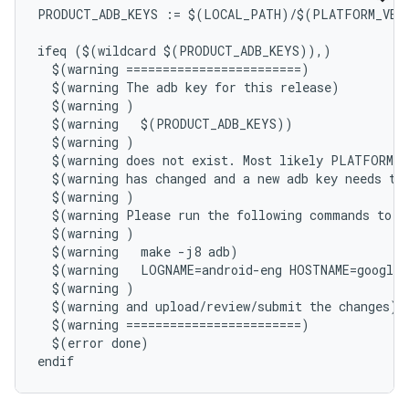
PRODUCT_ADB_KEYS := $(LOCAL_PATH)/$(PLATFORM_VERS
ifeq ($(wildcard $(PRODUCT_ADB_KEYS)),)

  $(warning ========================)

  $(warning The adb key for this release)

  $(warning )

  $(warning   $(PRODUCT_ADB_KEYS))

  $(warning )

  $(warning does not exist. Most likely PLATFORM_V
  $(warning has changed and a new adb key needs to 
  $(warning )

  $(warning Please run the following commands to cr
  $(warning )

  $(warning   make -j8 adb)

  $(warning   LOGNAME=android-eng HOSTNAME=google.
  $(warning )

  $(warning and upload/review/submit the changes)

  $(warning ========================)

  $(error done)
