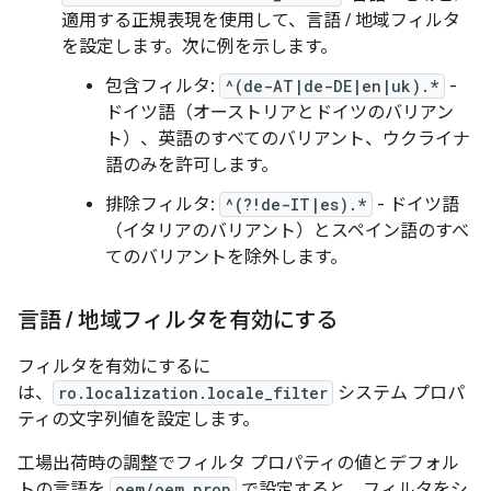
適用する正規表現を使用して、言語 / 地域フィルタ
を設定します。次に例を示します。
包含フィルタ:
^(de-AT|de-DE|en|uk).*
-
ドイツ語（オーストリアとドイツのバリアン
ト）、英語のすべてのバリアント、ウクライナ
語のみを許可します。
排除フィルタ:
^(?!de-IT|es).*
- ドイツ語
（イタリアのバリアント）とスペイン語のすべ
てのバリアントを除外します。
言語
/
地域フィルタを有効にする
フィルタを有効にするに
は、
ro.localization.locale_filter
システム プロパ
ティの文字列値を設定します。
工場出荷時の調整でフィルタ プロパティの値とデフォル
トの言語を
oem/oem.prop
で設定すると、フィルタをシ