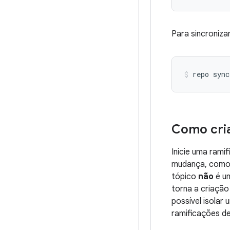
Para sincroniza
repo sync
Como cria
Inicie uma rami
mudança, como 
tópico
não
é um
torna a criação
possível isolar
ramificações de