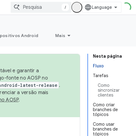
/
positivos Android
Mais
Nesta página
Fluxo
ável e garantir a
Tarefas
igo-fonte no AOSP no
android-latest-release
.
Como
sincronizar
renciar a versão mais
clientes
no AOSP
.
Como criar
branches de
tópicos
Como usar
branches de
tópicos