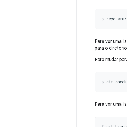
repo star
Para ver uma li
para o diretóri
Para mudar para
git check
Para ver uma li