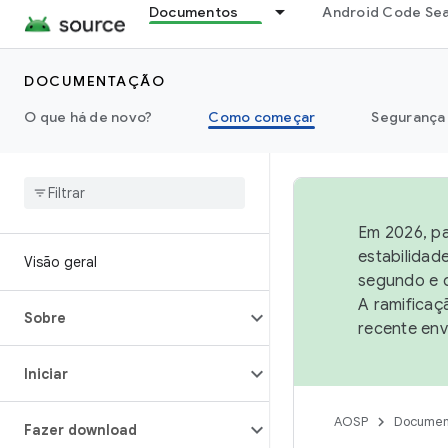
Documentos
Android Code Se
DOCUMENTAÇÃO
O que há de novo?
Como começar
Segurança
Em 2026, pa
estabilidad
Visão geral
segundo e q
A ramificaç
Sobre
recente env
Iniciar
AOSP
Documen
Fazer download