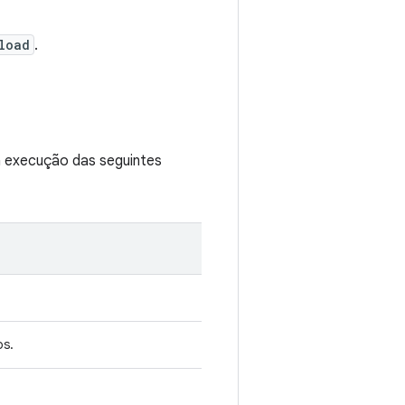
load
.
a execução das seguintes
os.