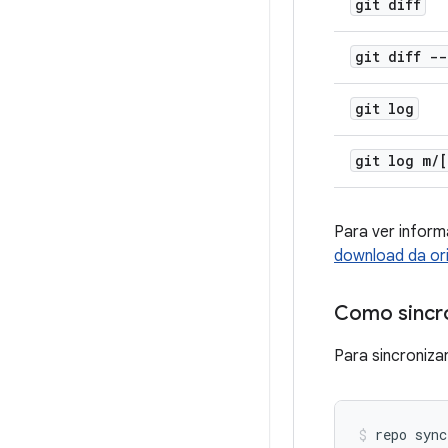
git diff
git diff -
git log
git log m
/
[
Para ver infor
download da or
Como sincro
Para sincroniza
repo sync