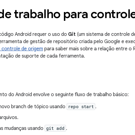
de trabalho para control
código Android requer o uso do
Git
(um sistema de controle d
rramenta de gestão de repositório criada pelo Google e exec
 controle de origem
para saber mais sobre a relação entre o R
tação de suporte de cada ferramenta.
to do Android envolve o seguinte fluxo de trabalho básico:
m novo branch de tópico usando
repo start
.
arquivos.
as mudanças usando
git add
.