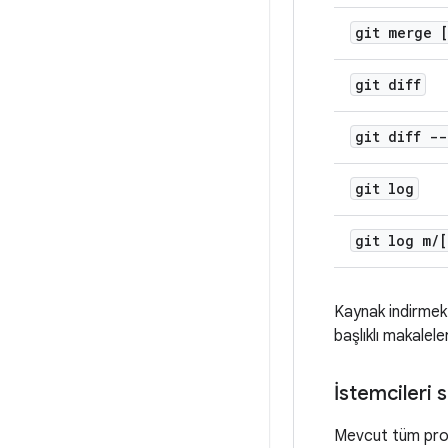
git merge 
git diff
git diff -
git log
git log m
/
[
Kaynak indirmek 
başlıklı makaleler
İstemcileri
Mevcut tüm proje