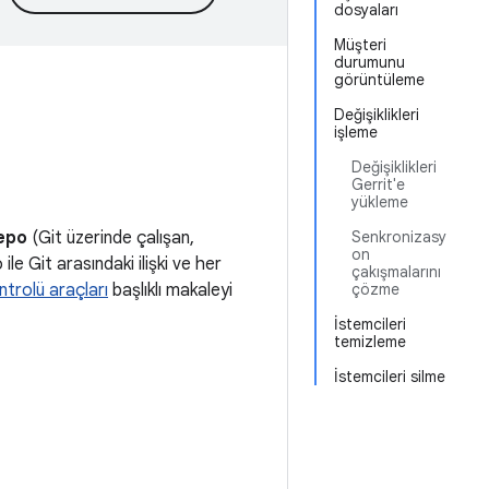
dosyaları
Müşteri
durumunu
görüntüleme
Değişiklikleri
işleme
Değişiklikleri
Gerrit'e
yükleme
epo
(Git üzerinde çalışan,
Senkronizasy
on
le Git arasındaki ilişki ve her
çakışmalarını
trolü araçları
başlıklı makaleyi
çözme
İstemcileri
temizleme
İstemcileri silme