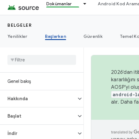
Dokümanlar
Android Kod Arama
BELGELER
Yenilikler
Başlarken
Güvenlik
Temel Ko
2026'dan iti
kararlılığı
Genel bakış
AOSP'yi olu
android-l
Hakkında
alır. Daha fa
Başlat
İndir