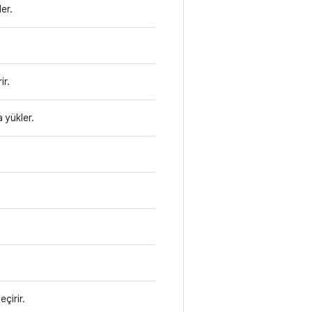
er.
r.
 yükler.
eçirir.