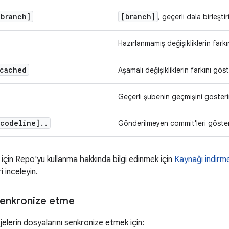
[branch]
[branch]
, geçerli dala birleştiril
Hazırlanmamış değişikliklerin farkı
-cached
Aşamalı değişikliklerin farkını göst
Geçerli şubenin geçmişini gösteri
codeline]
.
.
Gönderilmeyen commit'leri göster
için Repo'yu kullanma hakkında bilgi edinmek için
Kaynağı indirm
i inceleyin.
 senkronize etme
lerin dosyalarını senkronize etmek için: