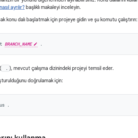
anızın bir yönünü diğerlerinden ayırabilirsiniz. Konu dallarını kul
asıl ayrılır?
başlıklı makaleyi inceleyin.
ak konu dalı başlatmak için projeye gidin ve şu komutu çalıştırın:
t 
BRANCH_NAME
(
.
), mevcut çalışma dizinindeki projeyi temsil eder.
şturulduğunu doğrulamak için: