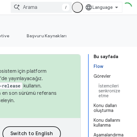
/
tive
Başvuru Kaynakları
Bu sayfada
Flow
osistem için platform
Görevler
'de yayınlayacağız.
-release
kullanın.
İstemcileri
senkronize
n en son sürümü referans
etme
eleyin.
Konu dalları
oluşturma
Konu dallarını
kullanma
Aşamalandırma