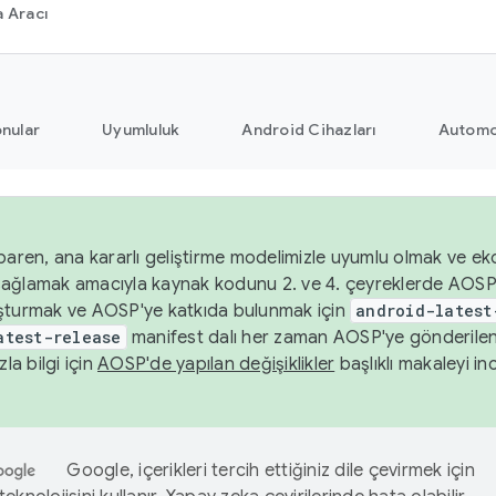
 Aracı
nular
Uyumluluk
Android Cihazları
Automo
baren, ana kararlı geliştirme modelimizle uyumlu olmak ve ek
nı sağlamak amacıyla kaynak kodunu 2. ve 4. çeyreklerde AOSP
şturmak ve AOSP'ye katkıda bulunmak için
android-latest
atest-release
manifest dalı her zaman AOSP'ye gönderile
zla bilgi için
AOSP'de yapılan değişiklikler
başlıklı makaleyi inc
Google, içerikleri tercih ettiğiniz dile çevirmek için