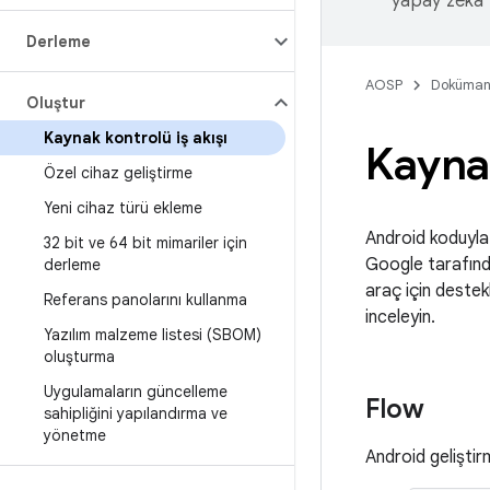
yapay zeka t
Derleme
AOSP
Doküman
Oluştur
Kaynak kontrolü iş akışı
Kaynak
Özel cihaz geliştirme
Yeni cihaz türü ekleme
Android koduyla
32 bit ve 64 bit mimariler için
Google tarafında
derleme
araç için destek
Referans panolarını kullanma
inceleyin.
Yazılım malzeme listesi (SBOM)
oluşturma
Uygulamaların güncelleme
Flow
sahipliğini yapılandırma ve
yönetme
Android geliştirm