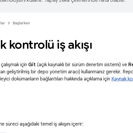
eknolojisini kullanır. Yapay zeka çevirilerinde hata olabilir.
lar
Başlarken
 kontrolü iş akışı
 çalışmak için
Git
(açık kaynaklı bir sürüm denetim sistemi) ve
R
n geliştirilmiş bir depo yönetim aracı) kullanmanız gerekir. Repo i
leyici dokümanların bağlantıları hakkında açıklama için
Kaynak kon
e süreci aşağıdaki temel iş akışını içerir: