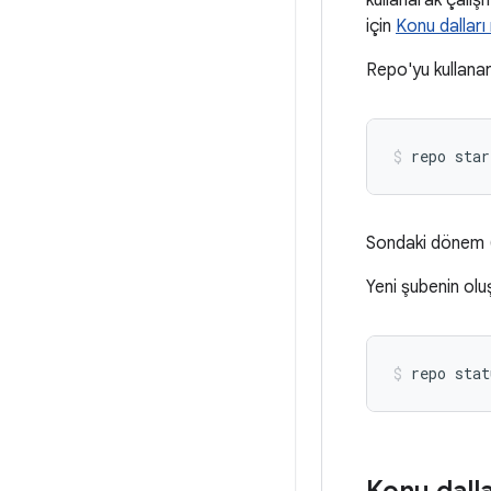
kullanarak çalışm
için
Konu dalları n
Repo'yu kullanar
repo star
Sondaki dönem 
Yeni şubenin olu