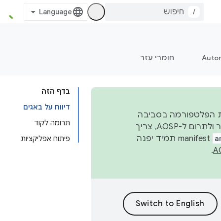
/
Auto
חומרי עזר
בדף הזה
דיווח על באגים
 יציבות הפלטפורמה בסביבה
תרומה לקוד
העסקית, נפרסם קוד מקור ב-AOSP ברבעון השני וברבעון הרביעי. כדי ליצור ולתרום ל-AOSP, צריך
a
manifest תמיד יפנה
פיתוח אפליקציות
.