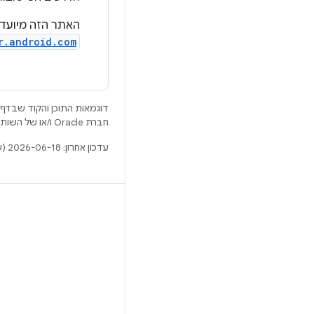
האתר הזה מיועד בעיקר למטמיע
r.android.com
דוגמאות התוכן והקוד שבדף 
חברת Oracle ו/או של השותפים העצמאיים שלה.
עדכון אחרון: 2026-06-18 (שעון UTC).
BUILD
מאגר Android
דרישות
להסבר על ההורדה
תצוגה מקדימה של הקודים הבינאריים