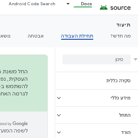
Android Code Search
Docs
תיעוד
מה חדש?
תחילת העבודה
אבטחה
נושאי
סקירה כללית
להשתמש ב-
לגרסה האחרונה שנדחפה 
מידע כללי
התחל
לשפה המועדפ
הורד