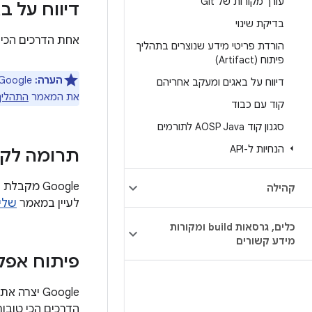
עורך מקורות של Git
דיווח על ב
בדיקת שינוי
אחת הדרכים הכי קלות
הורדת פריטי מידע שנוצרים בתהליך
פיתוח (Artifact)
הערה:
דיווח על באגים ומעקב אחריהם
את המאמר
התהליך
קוד עם כבוד
סגנון קוד AOSP Java לתורמים
הנחיות ל-API
תרומה לקו
קהילה
לעיין במאמר
שליח
כלים
,
גרסאות build ומקורות
מידע קשורים
פיתוח אפל
הדרכים הכי טובות לעזור ל-Android היא לכתוב אפליקצ