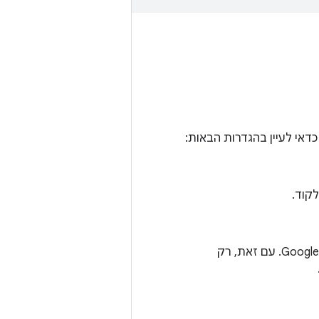
מישהו שיכול לבדוק את התרומות לקוד. הבודק יכול להיות מישהו בארגון שלכם או ב-Google. עם זאת, רק