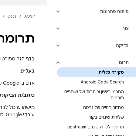
פיתוח פתרונות
Docs
AOSP
צור
תרומה ל-id
בדיקה
בדף הזה מפורטות הדרכים שבהן א
תרום
בעלים
סקירה כללית
Android Code Search
אדם ב-Google שאחראי על חלק מקוד Android ויכול לבדוק, לאשר ולשלוח תרומות לקוד.
הסכמי רישיון וכותרות של שותפים
כותב/ת הביקור
תורמים
מחזור החיים של גרסה
עובדי Google יכולים לאשר שינויים לשליחה (לספק תגובה Code-Review+2 לשינוי).
שליחת שינויים בקוד
תרומה לפרויקטים ב-upstream