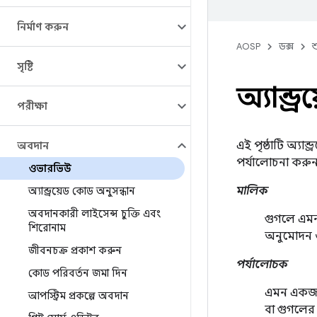
নির্মাণ করুন
AOSP
ডক্স
শ
সৃষ্টি
অ্যান্ড
পরীক্ষা
এই পৃষ্ঠাটি অ্যা
অবদান
পর্যালোচনা করুন
ওভারভিউ
মালিক
অ্যান্ড্রয়েড কোড অনুসন্ধান
অবদানকারী লাইসেন্স চুক্তি এবং
গুগলে এমন 
শিরোনাম
অনুমোদন 
জীবনচক্র প্রকাশ করুন
পর্যালোচক
কোড পরিবর্তন জমা দিন
এমন একজন 
আপস্ট্রিম প্রকল্পে অবদান
বা গুগলের