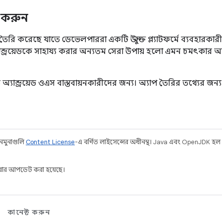
 করুন
েড তৈরি করেছে যাতে ডেভেলপাররা একটি উন্মুক্ত প্ল্যাটফর্মে ব্যবহার
ন্ড্রয়েডকে সাহায্য করার অন্যতম সেরা উপায় হলো এমন চমৎকার অ্
্যান্ড্রয়েড ওএস বাস্তবায়নকারীদের জন্য। অ্যাপ তৈরির তথ্যের জন্
 নমুনাগুলি
Content License
-এ বর্ণিত লাইসেন্সের অধীনস্থ। Java এবং OpenJDK হল
ার আপডেট করা হয়েছে।
কানেক্ট করুন