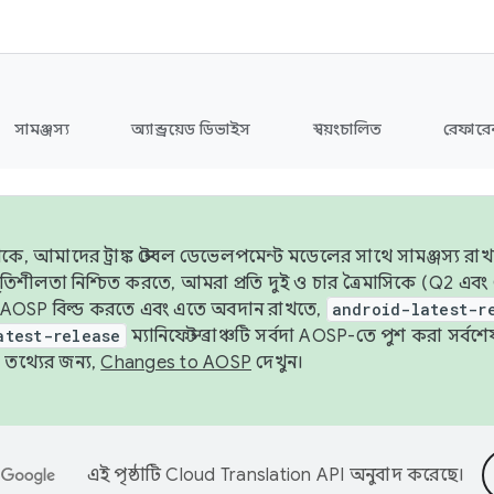
সামঞ্জস্য
অ্যান্ড্রয়েড ডিভাইস
স্বয়ংচালিত
রেফারেন
ে, আমাদের ট্রাঙ্ক স্টেবল ডেভেলপমেন্ট মডেলের সাথে সামঞ্জস্য রাখ
র স্থিতিশীলতা নিশ্চিত করতে, আমরা প্রতি দুই ও চার ত্রৈমাসিকে (Q2
 AOSP বিল্ড করতে এবং এতে অবদান রাখতে,
android-latest-r
atest-release
ম্যানিফেস্ট ব্রাঞ্চটি সর্বদা AOSP-তে পুশ করা সর্ব
তথ্যের জন্য,
Changes to AOSP
দেখুন।
এই পৃষ্ঠাটি
Cloud Translation API
অনুবাদ করেছে।