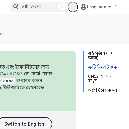
/
্স
এই পৃষ্ঠায় যা যা
আছে
তে এবং ইকোসিস্টেমের জন্য
ত্রুটি রিপোর্ট করুন
 এবং Q4) AOSP-তে সোর্স কোড
কোডে অবদান
elease
ব্যবহার করুন।
রাখুন
শেষ রিলিজটিকে রেফারেন্স
অ্যাপ তৈরি করুন