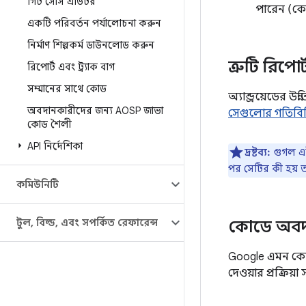
গিট সোর্স এডিটর
পারেন (কোন
একটি পরিবর্তন পর্যালোচনা করুন
নির্মাণ শিল্পকর্ম ডাউনলোড করুন
ত্রুটি রিপো
রিপোর্ট এবং ট্র্যাক বাগ
সম্মানের সাথে কোড
অ্যান্ড্রয়েডের
অবদানকারীদের জন্য AOSP জাভা
সেগুলোর গতিবিধি
কোড শৈলী
API নির্দেশিকা
দ্রষ্টব্য:
গুগল এই
পর সেটির কী হয় 
কমিউনিটি
টুল
,
বিল্ড
,
এবং সম্পর্কিত রেফারেন্স
কোডে অবদা
Google এমন কো
দেওয়ার প্রক্রিয়