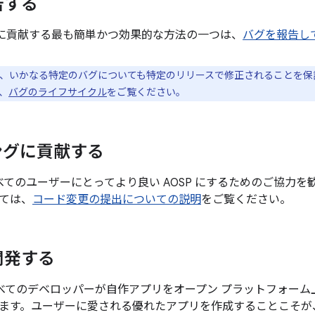
告する
の改善に貢献する最も簡単かつ効果的な方法の一つは、
バグを報告し
e は、いかなる特定のバグについても特定のリリースで修正されることを
、
バグのライフサイクル
をご覧ください。
ングに貢献する
、すべてのユーザーにとってより良い AOSP にするためのご協
ては、
コード変更の提出についての説明
をご覧ください。
開発する
 は、すべてのデベロッパーが自作アプリをオープン プラットフォ
ます。ユーザーに愛される優れたアプリを作成することこそが、An