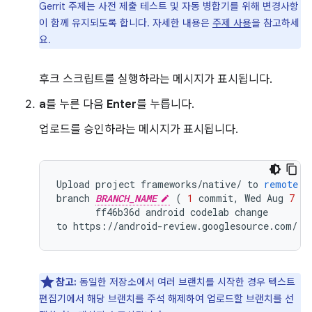
Gerrit 주제는 사전 제출 테스트 및 자동 병합기를 위해 변경사항
이 함께 유지되도록 합니다. 자세한 내용은
주제 사용
을 참고하세
요.
후크 스크립트를 실행하라는 메시지가 표시됩니다.
a
를 누른 다음
Enter
를 누릅니다.
업로드를 승인하라는 메시지가 표시됩니다.
Upload
project
frameworks
/
native
/
to
remote
b
branch
BRANCH_NAME
(
1
commit
,
Wed
Aug
7
09
ff46b36d
android
codelab
change
to
https
:
//
android
-
review
.
googlesource
.
com
/
(
참고:
동일한 저장소에서 여러 브랜치를 시작한 경우 텍스트
편집기에서 해당 브랜치를 주석 해제하여 업로드할 브랜치를 선