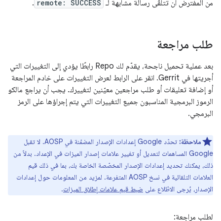
من المفترض أن تتلقّى رسالة مشابهة لـ
remote: SUCCESS
.
طلب مراجعة
بعد عملية تحميل ناجحة، يقدّم لك Repo رابطًا يؤدي إلى التغييرات التي
أجريتها في Gerrit. انقر على الرابط لعرض التغييرات على خادم المراجعة
أو إضافة تعليقات أو طلب مراجعين معيّنين لتغييرك. يجب أن يراجع مالكو
الرموز البرمجية المناسبون جميع التغييرات التي يتم إجراؤها على الرمز
البرمجي.
ملاحظة:
تحدّد Google إعدادات الإصدار المضمّنة في AOSP. لا تقبل
Google المساهمات لتعديل أو تغيير علامات إصدار الميزات في الإعداد. بدلاً من
ذلك، يمكنك تحديد إعدادات الإصدار المخصّصة الخاصة بك، بما في ذلك قيم
العلامات التلقائية في نسخ AOSP المتفرعة. لمزيد من المعلومات حول إعدادات
الإصدار، يُرجى الاطّلاع على
ضبط قيم علامات إطلاق الميزات
.
لطلب مراجعة: