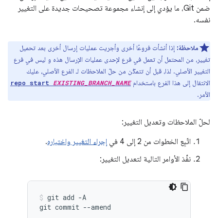
ضمن Git، ما يؤدي إلى إنشاء مجموعة تصحيحات جديدة على التغيير
نفسه.
ملاحظة:
إذا أنشأت فروعًا أخرى وأجريت عمليات إرسال أخرى بعد تحميل
تغيير، من المحتمل أن تعمل في فرع لإحدى عمليات الإرسال هذه و ليس في فرع
التغيير الأصلي. لذا، قبل أن تتمكّن من حلّ الملاحظات لـ الفرع الأصلي، عليك
الانتقال إلى هذا الفرع باستخدام
repo start
EXISTING_BRANCH_NAME
الأمر.
لحلّ الملاحظات وتعديل التغيير:
اتّبِع الخطوات من 2 إلى 4 في
إجراء التغيير واختباره
.
نفِّذ الأوامر التالية لتعديل التغيير:
git
add
-A

git
commit
--amend