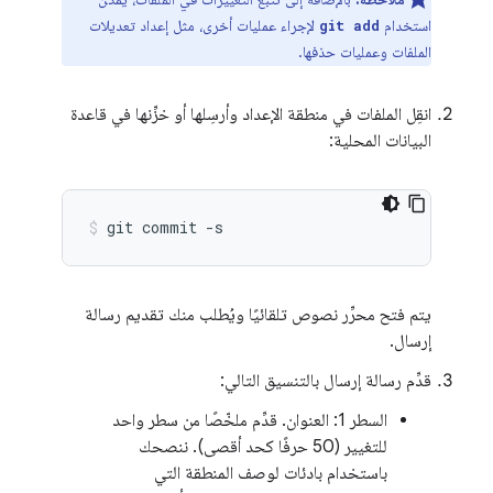
استخدام
لإجراء عمليات أخرى، مثل إعداد تعديلات
git add
الملفات وعمليات حذفها.
انقِل الملفات في منطقة الإعداد وأرسِلها أو خزِّنها في قاعدة
البيانات المحلية:
git
commit
-s
يتم فتح محرِّر نصوص تلقائيًا ويُطلب منك تقديم رسالة
إرسال.
قدِّم رسالة إرسال بالتنسيق التالي:
السطر 1: العنوان. قدِّم ملخّصًا من سطر واحد
للتغيير (50 حرفًا كحد أقصى). ننصحك
باستخدام بادئات لوصف المنطقة التي