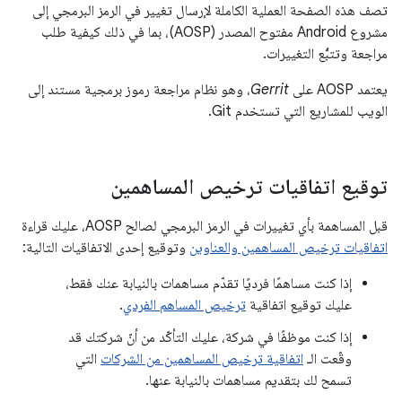
تصف هذه الصفحة العملية الكاملة لإرسال تغيير في الرمز البرمجي إلى
مشروع Android مفتوح المصدر (AOSP)، بما في ذلك كيفية طلب
مراجعة وتتبُّع التغييرات.
يعتمد AOSP على
Gerrit
، وهو نظام مراجعة رموز برمجية مستند إلى
الويب للمشاريع التي تستخدم Git.
توقيع اتفاقيات ترخيص المساهمين
قبل المساهمة بأي تغييرات في الرمز البرمجي لصالح AOSP، عليك قراءة
اتفاقيات ترخيص المساهمين والعناوين
وتوقيع إحدى الاتفاقيات التالية:
إذا كنت مساهمًا فرديًا تقدّم مساهمات بالنيابة عنك فقط،
عليك توقيع اتفاقية
ترخيص المساهم الفردي
.
إذا كنت موظفًا في شركة، عليك التأكّد من أنّ شركتك قد
وقّعت الـ
اتفاقية ترخيص المساهمين من الشركات
التي
تسمح لك بتقديم مساهمات بالنيابة عنها.