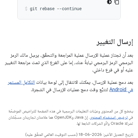
git
rebase
--continue
إرسال التغيير
بعد أن تجتاز عملية الإرسال عملية المراجعة والتحقّق، يرسِل مالك الرمز
البرمجي الرمز البرمجي نيابةً عنك، إما على الفرع الذي تمت مراجعة التغيير
عليه أو في فرع داخلي.
بعد دمج عملية الإرسال، يمكنك الانتقال إلى لوحة بيانات
التكامل المستمر
في Android
لتتبُّع وقت دمج عمليات الإرسال في الشجرة.
يخضع كل من المحتوى وعيّنات التعليمات البرمجية في هذه الصفحة للتراخيص الموضحّة
في
ترخيص استخدام المحتوى
. إنّ Java وOpenJDK هما علامتان تجاريتان مسجَّلتان
لشركة Oracle و/أو الشركات التابعة لها.
تاريخ التعديل الأخير: 2026-06-18 (حسب التوقيت العالمي المتفَّق عليه)