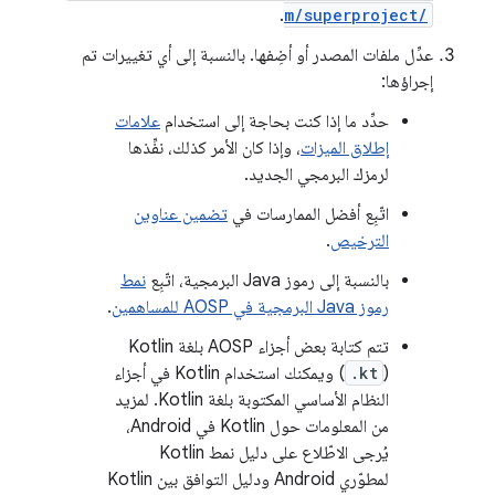
.
m/superproject/
عدِّل ملفات المصدر أو أضِفها. بالنسبة إلى أي تغييرات تم
إجراؤها:
حدِّد ما إذا كنت بحاجة إلى استخدام
علامات
إطلاق الميزات
، وإذا كان الأمر كذلك، نفِّذها
لرمزك البرمجي الجديد.
اتّبِع أفضل الممارسات في
تضمين عناوين
الترخيص
.
بالنسبة إلى رموز Java البرمجية، اتّبِع
نمط
رموز Java البرمجية في AOSP للمساهمين
.
تتم كتابة بعض أجزاء AOSP بلغة Kotlin
(
.kt
) ويمكنك استخدام Kotlin في أجزاء
النظام الأساسي المكتوبة بلغة Kotlin. لمزيد
من المعلومات حول Kotlin في Android،
يُرجى الاطّلاع على دليل نمط Kotlin
لمطوّري Android
ودليل التوافق بين Kotlin