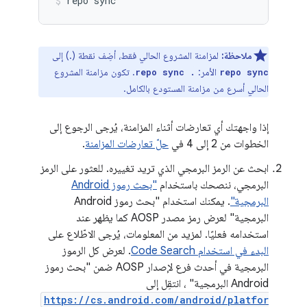
repo
sync
ملاحظة:
لمزامنة المشروع الحالي فقط، أضِف نقطة (.) إلى
الأمر:
. تكون مزامنة المشروع
repo sync .
repo sync
الحالي أسرع من مزامنة المستودع بالكامل.
إذا واجهتك أي تعارضات أثناء المزامنة، يُرجى الرجوع إلى
الخطوات من 2 إلى 4 في
حلّ تعارضات المزامنة
.
ابحث عن الرمز البرمجي الذي تريد تغييره. للعثور على الرمز
البرمجي، ننصحك باستخدام
"بحث رموز Android
البرمجية"
. يمكنك استخدام "بحث رموز Android
البرمجية" لعرض رمز مصدر AOSP كما يظهر عند
استخدامه فعليًا. لمزيد من المعلومات، يُرجى الاطّلاع على
البدء في استخدام Code Search
. لعرض كل الرموز
البرمجية في أحدث فرع لإصدار AOSP ضمن "بحث رموز
Android البرمجية" ، انتقِل إلى
https://cs.android.com/android/platfor