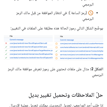
البرمجي
access_time
(رمز الساعة ): في انتظار الموافقة من قِبل مالك الرمز
البرمجي
يوضّح الشكل التالي رموز الحالة هذه مطبّقة على الملفات في التغيير:
الشكل 2:
مثال على ملفات تحتوي على رموز تعرض موافقة مالك الرمز
البرمجي
حلّ الملاحظات وتحميل تغيير بديل
إذا طلب أحد المراجعين تعديل التحديث، يمكنك تعديل عملية الإرسال