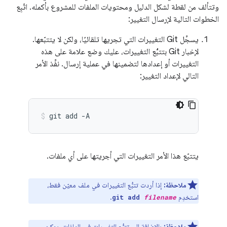
وتتألف من لقطة لشكل الدليل ومحتويات الملفات للمشروع بأكمله. اتّبِع
الخطوات التالية لإرسال التغيير:
يسجِّل Git التغييرات التي تجريها تلقائيًا، ولكن لا يتتبّعها.
لإخبار Git بتتبُّع التغييرات، عليك وضع علامة على هذه
التغييرات أو إعدادها لتضمينها في عملية إرسال. نفِّذ الأمر
التالي لإعداد التغيير:
git
add
-A
يتتبّع هذا الأمر التغييرات التي أجريتها على أي ملفات.
ملاحظة:
إذا أردت تتبُّع التغييرات في ملف معيّن فقط،
استخدِم
.
git add
filename
ملاحظة:
بالإضافة إلى تتبُّع التغييرات في الملفات، يمكن