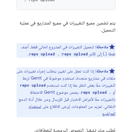
يتم تضمين جميع التغييرات في جميع المشاريع في عملية
التحميل.
ملاحظة:
لتحميل التغييرات في المشروع الحالي فقط، أضِف
نقطة (.) إلى الأمر
‏:
.
repo upload .
repo upload
ملاحظة:
إذا كنت تعمل على تغيير يتطلب إجراء تغييرات على
ملفات في مشاريع متعددة، استخدِم موضوعًا في Gerrit لربط
التغييرات معًا بغض النظر عمّا إذا كنت تستخدم
repo upload
أو
. يضمن موضوع Gerrit الاحتفاظ
repo upload .
بالتغييرات معًا لأغراض الاختبار قبل الإرسال ومن خلال أداة الدمج
التلقائي. لمزيد من المعلومات، يُرجى الاطّلاع على
استخدام
المواضيع
يُطلب منك تشغيل النصوص البرمجية للخطافات.