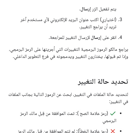
يتم تفعيل الزر
إرسال
.
(اختياري) اكتب عنوان البريد الإلكتروني لأي مستخدم آخر
تريد أن يراجع التغيير.
انقر على
إرسال
لإرسال التغيير للمراجعة.
يراجع مالكو الرموز البرمجية التغييرات التي أجريتها على الرمز البرمجي،
وإذا تم قبولها، يختارون التغيير ويدمجونه في فرع التطوير الداخلي.
تحديد حالة التغيير
لتحديد حالة الملفات في التغيير، ابحث عن الرموز التالية بجانب الملفات
في التغيير:
done
(رمز علامة الصح ): تمت الموافقة من قِبل مالك الرمز
البرمجي
clear
(رمز علامة الخطأ): لم تتم الموافقة من قِبل مالك الرمز