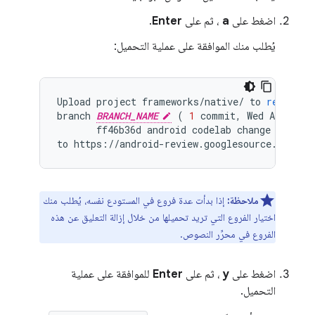
اضغط على
a
، ثم على
Enter
.
يُطلب منك الموافقة على عملية التحميل:
Upload
project
frameworks
/
native
/
to
remote
b
branch
BRANCH_NAME
(
1
commit
,
Wed
Aug
7
09
ff46b36d
android
codelab
change
to
https
:
//
android
-
review
.
googlesource
.
com
/
(
ملاحظة:
إذا بدأت عدة فروع في المستودع نفسه، يُطلب منك
اختيار الفروع التي تريد تحميلها من خلال إزالة التعليق عن هذه
الفروع في محرِّر النصوص.
اضغط على
y
، ثم على
Enter
للموافقة على عملية
التحميل.