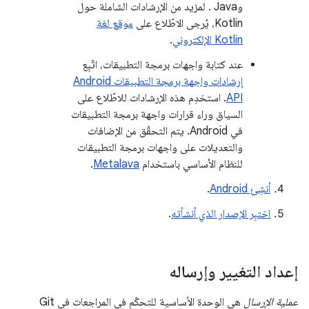
وJava
. لمزيد من الإرشادات الشاملة حول
Kotlin، يُرجى الاطّلاع على
موقع لغة
Kotlin الإلكتروني
.
عند كتابة واجهات برمجة التطبيقات، اتّبِع
إرشادات واجهة برمجة التطبيقات Android
API
. استخدِم هذه الإرشادات للاطّلاع على
السياق وراء قرارات واجهة برمجة التطبيقات
في Android. يتم التحقّق من الإضافات
والتعديلات على واجهات برمجة التطبيقات
للنظام الأساسي باستخدام
Metalava
.
أنشِئ Android
.
اختبِر الإصدار الذي أنشأته
.
إعداد التغيير وإرساله
عملية الإرسال
هي الوحدة الأساسية للتحكّم في المراجعات في Git