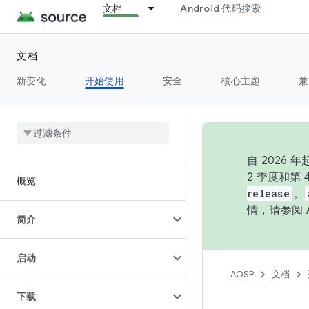
文档
Android 代码搜索
文档
新变化
开始使用
安全
核心主题
兼
自 202
2 季度和第
概览
release
。
情，请参阅
简介
启动
AOSP
文档
下载