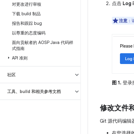
点击
Log 
对更改进行审核
下载 build 制品
注意
：
报告和跟踪 bug
以尊重的态度编码
面向贡献者的 AOSP Java 代码样
式指南
API 准则
社区
图 1.
登录
工具、build 和相关参考文档
修改文件
Git 源代码编
在您选择