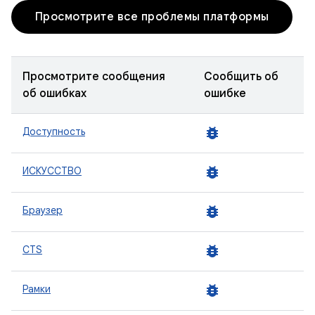
Просмотрите все проблемы платформы
Просмотрите сообщения
Сообщить об
об ошибках
ошибке
bug_report
Доступность
bug_report
ИСКУССТВО
bug_report
Браузер
bug_report
CTS
bug_report
Рамки