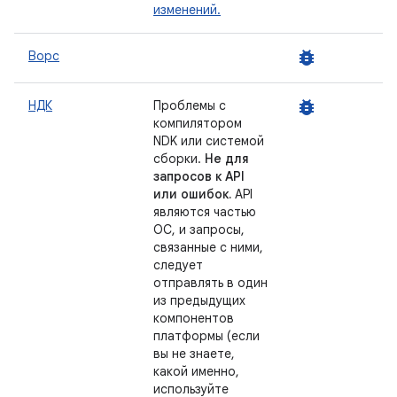
изменений.
bug_report
Ворс
bug_report
НДК
Проблемы с
компилятором
NDK или системой
сборки.
Не для
запросов к API
или ошибок.
API
являются частью
ОС, и запросы,
связанные с ними,
следует
отправлять в один
из предыдущих
компонентов
платформы (если
вы не знаете,
какой именно,
используйте