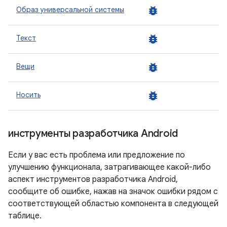
bug_report
Образ универсальной системы
bug_report
Текст
bug_report
Вещи
bug_report
Носить
инструменты разработчика Android
Если у вас есть проблема или предложение по
улучшению функционала, затрагивающее какой-либо
аспект инструментов разработчика Android,
сообщите об ошибке, нажав на значок ошибки рядом с
соответствующей областью компонента в следующей
таблице.