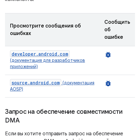
Сообщить
Просмотрите сообщения об
об
ошибках
ошибке
developer.android.com
bug_report
(документация для разработчиков
приложений)
source.android.com
bug_report
(документация
AOSP)
Запрос на обеспечение совместимости
DMA
Если вы хотите отправить запрос на обеспечение