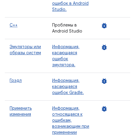
ошибок в Android
Studio.
bug_report
C++
Проблемы в
Android Studio
bug_report
Эмуляторы или
Информация,
образы систем
касающаяся
ошибок
эмулятора.
bug_report
Грэдл
Информация,
касающаяся
ошибок Gradle.
bug_report
Применить
Информация,
изменения
относящаяся к
ошибкам,
возникающим при
применении