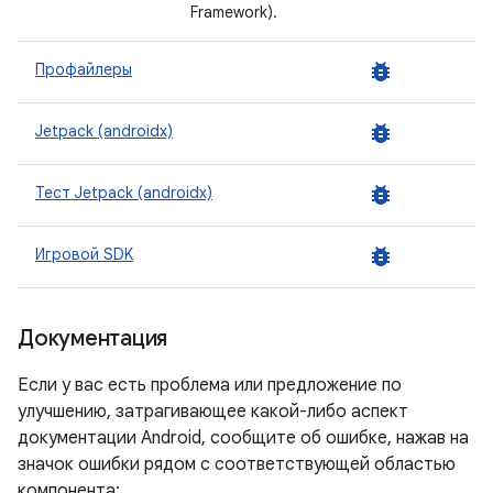
Framework).
bug_report
Профайлеры
bug_report
Jetpack (androidx)
bug_report
Тест Jetpack (androidx)
bug_report
Игровой SDK
Документация
Если у вас есть проблема или предложение по
улучшению, затрагивающее какой-либо аспект
документации Android, сообщите об ошибке, нажав на
значок ошибки рядом с соответствующей областью
компонента: