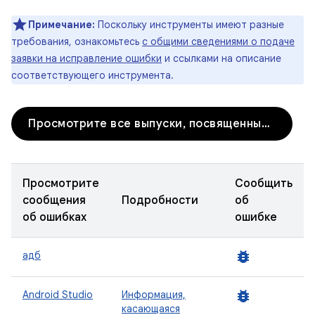
Примечание:
Поскольку инструменты имеют разные
требования, ознакомьтесь
с общими сведениями о подаче
заявки на исправление ошибки
и ссылками на описание
соответствующего инструмента.
Просмотрите все выпуски, посвященные инструментам разработчика.
Просмотрите
Сообщить
сообщения
Подробности
об
об ошибках
ошибке
bug_report
адб
bug_report
Android Studio
Информация,
касающаяся