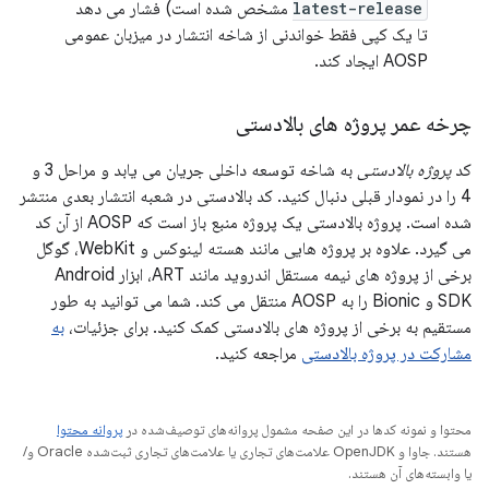
latest-release
مشخص شده است) فشار می دهد
تا یک کپی فقط خواندنی از شاخه انتشار در میزبان عمومی
AOSP ایجاد کند.
چرخه عمر پروژه های بالادستی
کد
پروژه بالادستی
به شاخه توسعه داخلی جریان می یابد و مراحل 3 و
4 را در نمودار قبلی دنبال کنید. کد بالادستی در شعبه انتشار بعدی منتشر
شده است. پروژه بالادستی یک پروژه منبع باز است که AOSP از آن کد
می گیرد. علاوه بر پروژه هایی مانند هسته لینوکس و WebKit، گوگل
برخی از پروژه های نیمه مستقل اندروید مانند ART، ابزار Android
SDK و Bionic را به AOSP منتقل می کند. شما می توانید به طور
مستقیم به برخی از پروژه های بالادستی کمک کنید. برای جزئیات،
به
مشارکت در پروژه بالادستی
مراجعه کنید.
محتوا و نمونه کدها در این صفحه مشمول پروانه‌های توصیف‌شده در
پروانه محتوا
هستند. جاوا و OpenJDK علامت‌های تجاری یا علامت‌های تجاری ثبت‌شده Oracle و/
یا وابسته‌های آن هستند.