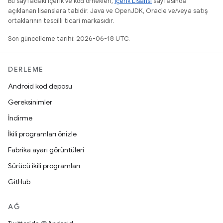
Bu sayfadaki içerik ve kod örnekleri,
İçerik Lisansı
sayfasında
açıklanan lisanslara tabidir. Java ve OpenJDK, Oracle ve/veya satış
ortaklarının tescilli ticari markasıdır.
Son güncelleme tarihi: 2026-06-18 UTC.
DERLEME
Android kod deposu
Gereksinimler
İndirme
İkili programları önizle
Fabrika ayarı görüntüleri
Sürücü ikili programları
GitHub
AĞ