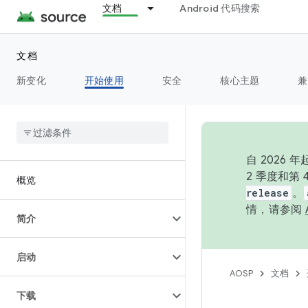
文档
Android 代码搜索
文档
新变化
开始使用
安全
核心主题
兼
自 202
2 季度和第
概览
release
。
情，请参阅
简介
启动
AOSP
文档
下载