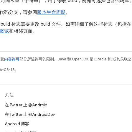
是构建时间常量（字符串），用于修改 build，例如可选择包含代码库
代码分支，请参阅
版本生命周期
。
uild 标志需要更改 build 文件。如需详细了解这些标志（包括在
概览
和相邻页面。
例受
内容许可
部分所述许可的限制。Java 和 OpenJDK 是 Oracle 和/或其
-06-18。
关注
在 Twitter 上 @Android
在 Twitter 上 @AndroidDev
Android 博客