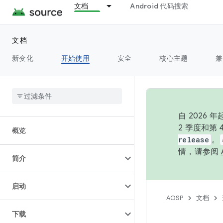
文档
Android 代码搜索
文档
新变化
开始使用
安全
核心主题
兼
自 202
2 季度和第
概览
release
。
情，请参阅
简介
启动
AOSP
文档
下载