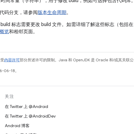
是构建时间常量（字符串），用于修改 build，例如可选择包含代码库
代码分支，请参阅
版本生命周期
。
uild 标志需要更改 build 文件。如需详细了解这些标志（包括在
概览
和相邻页面。
例受
内容许可
部分所述许可的限制。Java 和 OpenJDK 是 Oracle 和/或其
-06-18。
关注
在 Twitter 上 @Android
在 Twitter 上 @AndroidDev
Android 博客