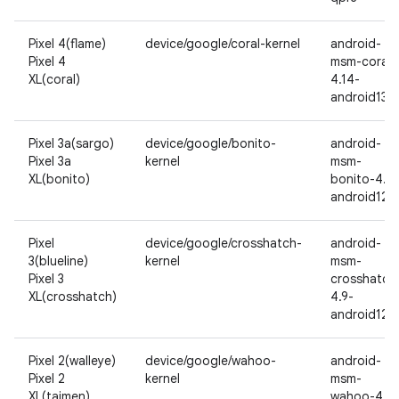
Pixel 4(flame)
device/google/coral-kernel
android-
Pixel 4
msm-coral-
XL(coral)
4.14-
android13
Pixel 3a(sargo)
device/google/bonito-
android-
Pixel 3a
kernel
msm-
XL(bonito)
bonito-4.9-
android12L
Pixel
device/google/crosshatch-
android-
3(blueline)
kernel
msm-
Pixel 3
crosshatch
XL(crosshatch)
4.9-
android12
Pixel 2(walleye)
device/google/wahoo-
android-
Pixel 2
kernel
msm-
XL(taimen)
wahoo-4.4