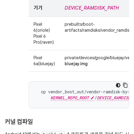
기기
DEVICE_RAMDISK_PATH
Pixel
prebuilts/boot-
6(oriole)
artifacts/ramdisks/vendor_ramdisk-
Pixel 6
Pro(raven)
Pixel
private/devices/google/bluejay/ven
6a(bluejay)
bluejay.img
  cp vendor_boot_out/vendor-ramdisk-by-na
KERNEL_REPO_ROOT
/
DEVICE_RAMDISK_
커널 컴파일