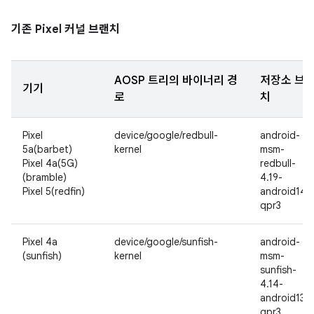
기존 Pixel 커널 브랜치
AOSP 트리의 바이너리 경
저장소 브
기기
로
치
Pixel
device/google/redbull-
android-
5a(barbet)
kernel
msm-
Pixel 4a(5G)
redbull-
(bramble)
4.19-
Pixel 5(redfin)
android14-
qpr3
Pixel 4a
device/google/sunfish-
android-
(sunfish)
kernel
msm-
sunfish-
4.14-
android13-
qpr3