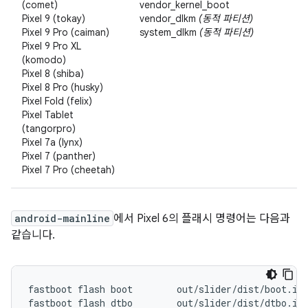
(comet)
vendor_kernel_boot
Pixel 9 (tokay)
vendor_dlkm
(동적 파티션)
Pixel 9 Pro (caiman)
system_dlkm
(동적 파티션)
Pixel 9 Pro XL
(komodo)
Pixel 8 (shiba)
Pixel 8 Pro (husky)
Pixel Fold (felix)
Pixel Tablet
(tangorpro)
Pixel 7a (lynx)
Pixel 7 (panther)
Pixel 7 Pro (cheetah)
android-mainline
에서 Pixel 6의 플래시 명령어는 다음과
같습니다.
fastboot flash boot        out/slider/dist/boot.img
fastboot flash dtbo        out/slider/dist/dtbo.img