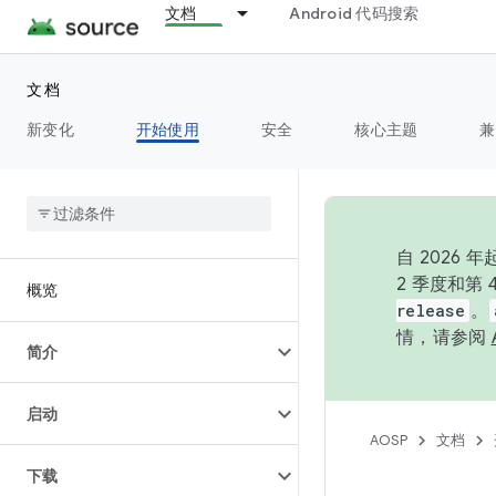
文档
Android 代码搜索
文档
新变化
开始使用
安全
核心主题
兼
自 202
2 季度和第
概览
release
。
情，请参阅
简介
启动
AOSP
文档
下载