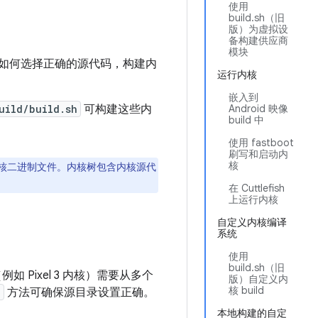
使用
build.sh（旧
版）为虚拟设
备构建供应商
模块
如何选择正确的源代码，构建内
运行内核
嵌入到
uild/build.sh
可构建这些内
Android 映像
build 中
使用 fastboot
刷写和启动内
核
的内核二进制文件。内核树包含内核源代
在 Cuttlefish
上运行内核
自定义内核编译
系统
使用
build.sh（旧
Pixel 3 内核）需要从多个
版）自定义内
核 build
o
方法可确保源目录设置正确。
本地构建的自定