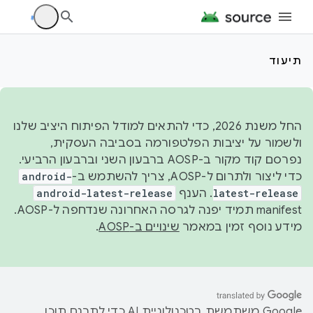
תיעוד
החל משנת 2026, כדי להתאים למודל הפיתוח היציב שלנו
ולשמור על יציבות הפלטפורמה בסביבה העסקית,
נפרסם קוד מקור ב-AOSP ברבעון השני וברבעון הרביעי.
כדי ליצור ולתרום ל-AOSP, צריך להשתמש ב-
android-
latest-release
. הענף
android-latest-release
manifest תמיד יפנה לגרסה האחרונה שנדחפה ל-AOSP.
מידע נוסף זמין במאמר
שינויים ב-AOSP
.
‫Google משתמשת בטכנולוגיית AI כדי לתרגם תוכן