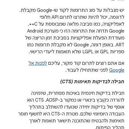
יש מגבלות על סוג התרומות לקוד ש-Google מקבלת.
לדוגמה, יכול להיות שתרצו לתרום API חלופי
לאפליקציה, כמו סביבה מלאה שמבוססת על C++.
‫Google תדחה את התרומה הזו כי מערכת Android
מעודדת הפעלת אפליקציות בסביבת זמן הריצה של
ART. באופן דומה, Google לא מקבלת תרומות כמו
ספריות GPL או LGPL שלא תואמות ליעדי הרישוי.
אם אתם רוצים לתרום קוד מקור, עליכם
לפנות אל
Google
לפני שתתחילו לעבוד.
חבילה לבדיקות תאימות (CTS)
חבילת בדיקות חינמית באיכות מסחרית, שזמינה
להורדה כקובץ בינארי או כמקור ב-AOSP. ‫CTS הוא
אוסף של בדיקות יחידה שנועדו להשתלב בתהליך
העבודה היומיומי שלכם. מטרת ה-CTS היא לחשוף חוסר
תאימות ולהבטיח שהתוכנה תישאר תואמת לאורך
תהליך הפיתוח.