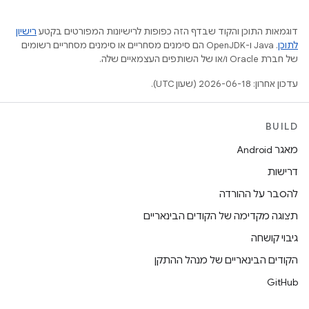
דוגמאות התוכן והקוד שבדף הזה כפופות לרישיונות המפורטים בקטע
רישיון
לתוכן
.‏ Java ו-OpenJDK הם סימנים מסחריים או סימנים מסחריים רשומים
של חברת Oracle ו/או של השותפים העצמאיים שלה.
עדכון אחרון: 2026-06-18 (שעון UTC).
BUILD
מאגר Android
דרישות
להסבר על ההורדה
תצוגה מקדימה של הקודים הבינאריים
גיבוי קושחה
הקודים הבינאריים של מנהל ההתקן
GitHub