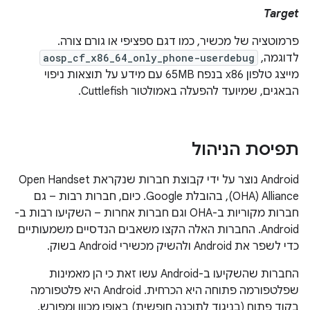
Target
פרמוטציה של מכשיר, כמו דגם ספציפי או גורם צורה.
לדוגמה,
aosp_cf_x86_64_only_phone-userdebug
מייצג טלפון x86 בנפח 65MB עם מידע על תוצאות ניפוי
הבאגים, שמיועד להפעלה באמולטור Cuttlefish.
תפיסת הניהול
‫Android נוצר על ידי קבוצת חברות שנקראת Open Handset
Alliance‏ (OHA), בהובלת Google. כיום, חברות רבות – גם
חברות מקוריות ב-OHA וגם חברות אחרות – השקיעו רבות ב-
Android. החברות האלה הקצו משאבים הנדסיים משמעותיים
כדי לשפר את Android ולהשיק מכשירי Android בשוק.
החברות שהשקיעו ב-Android עשו זאת כי הן מאמינות
שפלטפורמה פתוחה היא הכרחית. ‫Android היא פלטפורמה
בקוד פתוח (בניגוד לתוכנה חופשית) באופן מכוון ומפורש.