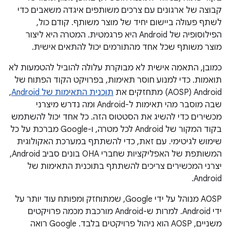
קבוצה של ארגונים עם צרכים משותפים איגדה משאבים כדי
לשתף פעולה ביישום יחיד של מוצר משותף. קודם כול,
הפילוסופיה של Android היא פרגמטית. המטרה היא ליצור
מוצר משותף שכל אחד מהתורמים יכול להתאים אישית.
כמובן, התאמה אישית לא מבוקרת עלולה להוביל להטמעות לא
תואמות. כדי למנוע חוסר תאימות, בפרויקט הקוד הפתוח של
Android‏ (AOSP) מתחזקים את
תוכנית התאימות של Android
,
שבה מוסבר מהי תאימות ל-Android ומה נדרש מיצרני
מכשירים כדי להשיג את הסטטוס הזה. כל אחד יכול להשתמש
בקוד המקור של Android לכל מטרה, ו-Google מברכת על כל
שימוש לגיטימי. עם זאת, כדי להשתתף במערכת האקולוגית
המשותפת של האפליקציות שחברי OHA בונים סביב Android,
יצרני המכשירים צריכים להשתתף בתוכנית התאימות של
Android.
‫AOSP מנוהל על ידי Google, שמתוחזק ומפותח עוד יותר על
ידי Android. למרות ש-Android מורכבת מכמה פרויקטים
משניים, AOSP הוא ניהול פרויקטים בלבד. ‫Google רואה