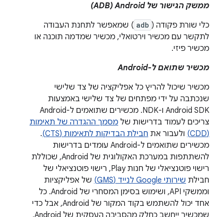
ממשק הגישור של Android‏ (ADB‏)‎
כלי שורת פקודה (
adb
) שמאפשר לתחנת העבודה
לתקשר עם מכשיר וירטואלי, מכשיר שמדמה תוכנה או
מכשיר פיזי.
מכשיר שתואם ל-Android
מכשיר שיכול להריץ כל אפליקציה של צד שלישי
שנכתבה על ידי מפתחים של צד שלישי באמצעות
Android SDK ו-NDK. מכשירים שתואמים ל-Android
צריכים לעמוד בדרישות של
מסמך ההגדרה של תאימות
(CDD)
ולעבור את
חבילת הבדיקות לתאימות (CTS)
.
מכשירים שתואמים ל-Android עומדים בדרישות
להשתתפות במערכת האקולוגית של Android, שכוללת
רישוי פוטנציאלי של חנות Play, רישוי פוטנציאלי של
חבילת
שירותי Google לנייד (GMS)
של אפליקציות
וממשקי API, ושימוש בסימן המסחרי של Android. כל
אחד יכול להשתמש בקוד המקור של Android, אבל כדי
שמכשיר ייחשב כחלק מהסביבה העסקית של Android,