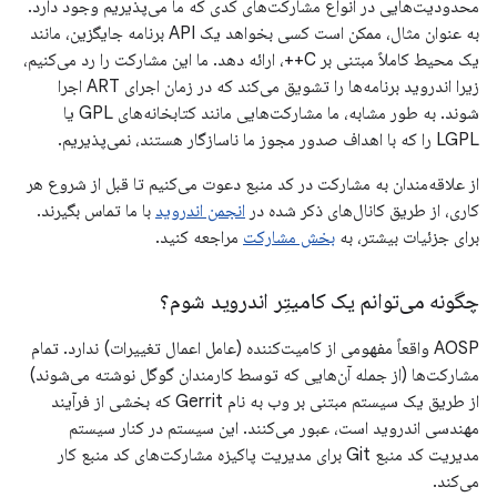
محدودیت‌هایی در انواع مشارکت‌های کدی که ما می‌پذیریم وجود دارد.
به عنوان مثال، ممکن است کسی بخواهد یک API برنامه جایگزین، مانند
یک محیط کاملاً مبتنی بر C++، ارائه دهد. ما این مشارکت را رد می‌کنیم،
زیرا اندروید برنامه‌ها را تشویق می‌کند که در زمان اجرای ART اجرا
شوند. به طور مشابه، ما مشارکت‌هایی مانند کتابخانه‌های GPL یا
LGPL را که با اهداف صدور مجوز ما ناسازگار هستند، نمی‌پذیریم.
از علاقه‌مندان به مشارکت در کد منبع دعوت می‌کنیم تا قبل از شروع هر
کاری، از طریق کانال‌های ذکر شده در
انجمن اندروید
با ما تماس بگیرند.
برای جزئیات بیشتر، به
بخش مشارکت
مراجعه کنید.
چگونه می‌توانم یک کامیتِر اندروید شوم؟
AOSP واقعاً مفهومی از کامیت‌کننده (عامل اعمال تغییرات) ندارد. تمام
مشارکت‌ها (از جمله آن‌هایی که توسط کارمندان گوگل نوشته می‌شوند)
از طریق یک سیستم مبتنی بر وب به نام Gerrit که بخشی از فرآیند
مهندسی اندروید است، عبور می‌کنند. این سیستم در کنار سیستم
مدیریت کد منبع Git برای مدیریت پاکیزه مشارکت‌های کد منبع کار
می‌کند.