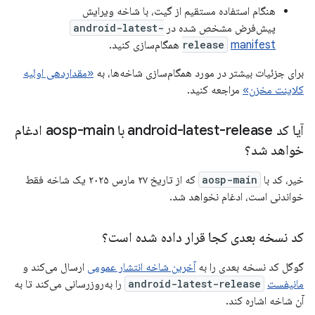
هنگام استفاده مستقیم از گیت، با شاخه ویرایش
پیش‌فرض مشخص شده در
android-latest-
manifest
release
همگام‌سازی کنید.
برای جزئیات بیشتر در مورد همگام‌سازی شاخه‌ها، به
«مقداردهی اولیه
کلاینت مخزن»
مراجعه کنید.
آیا کد android-latest-release با aosp-main ادغام
خواهد شد؟
خیر، کد با
aosp-main
که از تاریخ ۲۷ مارس ۲۰۲۵ یک شاخه فقط
خواندنی است، ادغام نخواهد شد.
کد نسخه بعدی کجا قرار داده شده است؟
گوگل کد نسخه بعدی را به
آخرین شاخه انتشار عمومی
ارسال می‌کند و
مانیفست
android-latest-release
را به‌روزرسانی می‌کند تا به
آن شاخه اشاره کند.