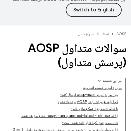
AOSP
اسناد
شروع شدن
سوالات متداول AOSP
(پرسش متداول)
در این صفحه
درباره آخرین نسخه اندروید
چرا نمی‌توانم در aosp-main ارسال کنم؟
کجا باید تغییرات را در AOSP پیشنهاد دهم؟
با کدام شاخه باید همگام‌سازی کنم؟
آیا کد android-latest-release با aosp-main ادغام خواهد شد؟
کد نسخه بعدی کجا قرار داده شده است؟
آیا درخواست تغییر من از شاخه آخرین نسخه اندروید به شاخه داخلی Gerrit