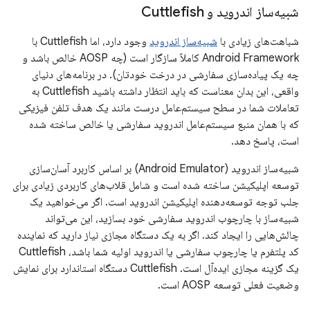
شبیه‌ساز اندروید و Cuttlefish
شباهت‌های زیادی با
شبیه‌ساز اندروید
وجود دارد، اما Cuttlefish با
Android Framework کاملاً سازگار است (چه AOSP خالص باشد و
چه یک پیاده‌سازی سفارشی در درخت خودتان). در برنامه‌های دنیای
واقعی، این بدان معناست که باید انتظار داشته باشید Cuttlefish به
تعاملات شما در سطح سیستم‌عامل درست مانند یک هدف تلفن فیزیکی
که با همان منبع سیستم‌عامل اندروید سفارشی یا خالص ساخته شده
است، پاسخ دهد.
شبیه‌ساز اندروید (Android Emulator) بر اساس کاربرد آسان‌سازی
توسعه اپلیکیشن ساخته شده است و شامل قلاب‌های کاربردی زیادی برای
جلب توجه توسعه‌دهنده اپلیکیشن اندروید است. اگر می‌خواهید یک
شبیه‌ساز با چارچوب اندروید سفارشی خود بسازید، این می‌تواند
چالش‌هایی را ایجاد کند. اگر به یک دستگاه مجازی نیاز دارید که نماینده
کد پلتفرم یا چارچوب سفارشی یا اندروید اولیه شما باشد، Cuttlefish
یک گزینه مجازی ایده‌آل است. Cuttlefish دستگاه استاندارد برای نمایش
وضعیت فعلی توسعه AOSP است.