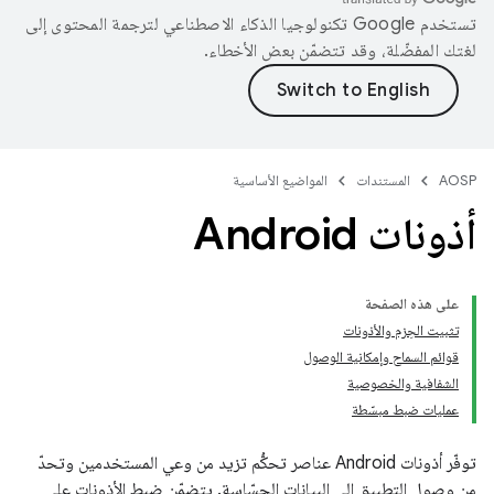
تستخدم Google تكنولوجيا الذكاء الاصطناعي لترجمة المحتوى إلى
لغتك المفضّلة، وقد تتضمّن بعض الأخطاء.
AOSP
المستندات
المواضيع الأساسية
أذونات Android
على هذه الصفحة
تثبيت الحِزم والأذونات
قوائم السماح وإمكانية الوصول
الشفافية والخصوصية
عمليات ضبط مبسّطة
توفّر أذونات Android عناصر تحكُّم تزيد من وعي المستخدمين وتحدّ
من وصول التطبيق إلى البيانات الحسّاسة. يتضمّن ضبط الأذونات على