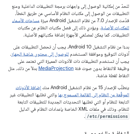
للحدّ من إمكانية الوصول إلى واجهات برمجة التطبيقات الداخلية ومنع
التطبيقات من الوصول إلى مكتبات النظام الأساسي عن طريق الخطأ،
قدّمت الإصدار 7.0 من نظام التشغيل Android ميزة
مساحات الأسماء
للمكتبات الأصلية
. ويؤدي ذلك إلى فصل مكتبات النظام عن مكتبات
التطبيقات، كما يمكن لمصنّعي الأجهزة إضافة مكتباتهم الأصلية.
بدءًا من نظام التشغيل Android 10، يجب أن تحصل التطبيقات على
أذونات التوقيع وموافقة المستخدم
للوصول إلى محتوى شاشة الجهاز
.
يجب أن تستخدم التطبيقات ذات الأذونات المميزة التي تعتمد على
وظيفة الالتقاط بدون صوت فئة
MediaProjection
بدلاً من ذلك، مثل
التقاط لقطة شاشة.
يتطلّب الإصدار 15 من نظام التشغيل Android منك
إضافة الأذونات
الموقَّعة من النظام إلى القائمة المسموح بها
والتي تطلبها التطبيقات غير
التابعة للنظام أو التي تطلبها التحديثات الجديدة للتطبيقات التابعة
للنظام، وذلك في ملفات XML الخاصة بإعدادات النظام في الدليل
.
/etc/permissions
الشفافية والخصوصية