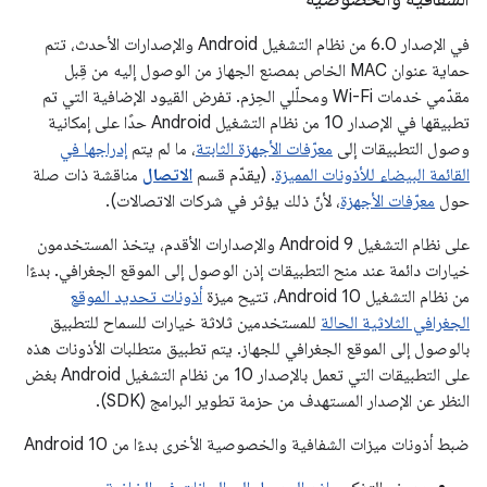
في الإصدار 6.0 من نظام التشغيل Android والإصدارات الأحدث، تتم
حماية عنوان MAC الخاص بمصنع الجهاز من الوصول إليه من قِبل
مقدّمي خدمات Wi-Fi ومحلّلي الحِزم. تفرض القيود الإضافية التي تم
تطبيقها في الإصدار 10 من نظام التشغيل Android حدًا على إمكانية
وصول التطبيقات إلى
معرّفات الأجهزة الثابتة
، ما لم يتم
إدراجها في
القائمة البيضاء للأذونات المميزة
. (يقدّم قسم
الاتصال
مناقشة ذات صلة
حول
معرّفات الأجهزة
، لأنّ ذلك يؤثر في شركات الاتصالات).
على نظام التشغيل Android 9 والإصدارات الأقدم، يتخذ المستخدمون
خيارات دائمة عند منح التطبيقات إذن الوصول إلى الموقع الجغرافي. بدءًا
من نظام التشغيل Android 10، تتيح ميزة
أذونات تحديد الموقع
الجغرافي الثلاثية الحالة
للمستخدمين ثلاثة خيارات للسماح للتطبيق
بالوصول إلى الموقع الجغرافي للجهاز. يتم تطبيق متطلبات الأذونات هذه
على التطبيقات التي تعمل بالإصدار 10 من نظام التشغيل Android بغض
النظر عن الإصدار المستهدف من حزمة تطوير البرامج (SDK).
ضبط أذونات ميزات الشفافية والخصوصية الأخرى بدءًا من Android 10