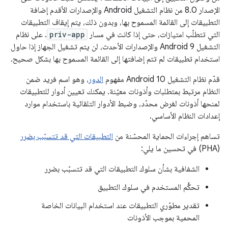
الإصدار 8.0 من نظام التشغيل Android والإصدارات الأقدم إضافة
التطبيقات إلى القائمة المسموح بها، وبدون ذلك، يتم إيقاف التطبيقات
التي تتطلّب امتيازات، حتى إذا كانت في مسار
priv-app
. على نظام
التشغيل Android 9 والإصدارات الأحدث، لن يتم تشغيل الجهاز إذا حاول
استخدام تطبيقات لم تتم إضافتها إلى القائمة المسموح بها بشكل صحيح.
قدّم نظام التشغيل Android 10 مفهوم
الدور
، وهو اسم فريد ضمن
النظام مرتبط بمتطلبات وأذونات معيّنة. يمكنك تعيين أدوار للتطبيقات
لمنحها أذونات لغرض محدّد، وضبط الأدوار التلقائية باستخدام موارد
إعدادات النظام الأساسي.
تساهم إجراءات الحماية المحسّنة من
التطبيقات التي قد تتسبّب بضرر
(PHA) في تحسين ما يلي:
الشفافية بشأن سلوك التطبيقات التي قد تتسبّب بضرر
تحكُّم المستخدم في سلوك التطبيق
تقدير مطوّري التطبيقات عند استخدام البيانات الخاصة
المحمية بموجب الأذونات