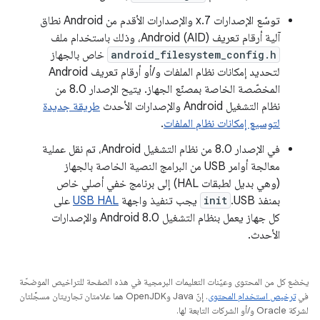
توسّع الإصدارات 7.x والإصدارات الأقدم من Android نطاق
آلية أرقام تعريف Android (AID)، وذلك باستخدام ملف
android_filesystem_config.h
خاص بالجهاز
لتحديد إمكانات نظام الملفات و/أو أرقام تعريف Android
المخصّصة الخاصة بمصنّع الجهاز. يتيح الإصدار 8.0 من
نظام التشغيل Android والإصدارات الأحدث
طريقة جديدة
لتوسيع إمكانات نظام الملفات
.
في الإصدار 8.0 من نظام التشغيل Android، تم نقل عملية
معالجة أوامر USB من البرامج النصية الخاصة بالجهاز
(وهي بديل لطبقات HAL) إلى برنامج خفي أصلي خاص
بمنفذ USB.
init
يجب تنفيذ واجهة
USB HAL
على
كل جهاز يعمل بنظام التشغيل Android 8.0 والإصدارات
الأحدث.
يخضع كل من المحتوى وعيّنات التعليمات البرمجية في هذه الصفحة للتراخيص الموضحّة
في
ترخيص استخدام المحتوى
. إنّ Java وOpenJDK هما علامتان تجاريتان مسجَّلتان
لشركة Oracle و/أو الشركات التابعة لها.