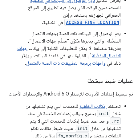
يعرض التذكير
بإذن الوصول إلى البيانات في الخلفية
للمستخدمين الوقت الذي يصل فيه تطبيق إلى الموقع
الجغرافي لجهازهم باستخدام إذن
ACCESS_FINE_LOCATION
في الخلفية.
يتم الوصول إلى البيانات ذات الصلة بجهات الاتصال
المفضّلة، والتي يديرها مكوّن "مقدِّم جهات الاتصال"،
بطريقة مختلفة: لا يمكن للتطبيقات الكتابة إلى بيانات
جهات
الاتصال المفضّلة
أو القراءة منها في قاعدة البيانات. ويؤثّر
ذلك في
واجهات برمجة التطبيقات ذات الصلة بالمتصل
.
عمليات ضبط مبسّطة
تم تبسيط إعدادات الأذونات للإصدار Android 6.0 والإصدارات الأحدث.
تحتفظ
إمكانات الخلفية
للخدمات التي يتم تشغيلها من
خلال
init
بجميع جوانب إعدادات الخدمة في ملف
.rc
واحد. عند ضبط إمكانات للخدمات التي لا يتم
تشغيلها من خلال
init
، عليك ضبط إمكانات نظام
الملفات باستخدام
fs_config.c
بدلاً من ذلك.