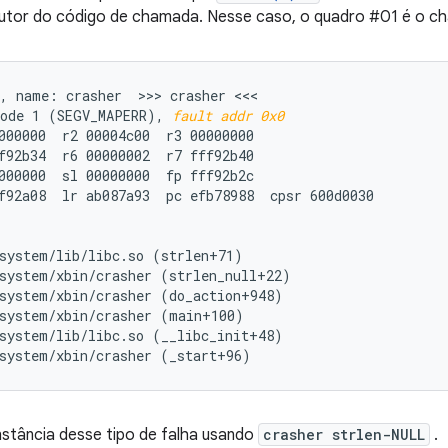
 autor do código de chamada. Nesse caso, o quadro #01 é o c
, name: crasher  >>> crasher <<<

ode 1 (SEGV_MAPERR), 
fault addr 0x0
000000  r2 00004c00  r3 00000000

f92b34  r6 00000002  r7 fff92b40

000000  sl 00000000  fp fff92b2c

f92a08  lr ab087a93  pc efb78988  cpsr 600d0030

system/lib/libc.so (strlen+71)

system/xbin/crasher (strlen_null+22)

system/xbin/crasher (do_action+948)

system/xbin/crasher (main+100)

system/lib/libc.so (__libc_init+48)

nstância desse tipo de falha usando
crasher strlen-NULL
.