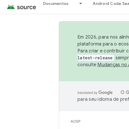
Documentos
Android Code Se
Em 2026, para nos alin
plataforma para o ecos
Para criar e contribuir
latest-release
sempre
consulte
Mudanças no
O G
para seu idioma de pre
AOSP