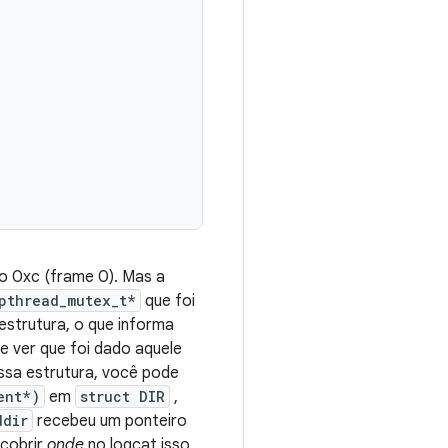
o 0xc (frame 0). Mas a
pthread_mutex_t*
que foi
estrutura, o que informa
e ver que foi dado aquele
sa estrutura, você pode
ent*)
em
struct DIR
,
ddir
recebeu um ponteiro
scobrir
onde
no logcat isso