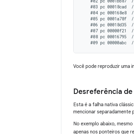
    #02 pc 0001bb87  /
    #03 pc 00018cad  /
    #04 pc 000168e8  /
    #05 pc 0001a78f  /
    #06 pc 00018d35  /
    #07 pc 00000f21  /
    #08 pc 00016795  /
Você pode reproduzir uma i
Desreferência de
Esta é a falha nativa cláss
mencionar separadamente po
No exemplo abaixo, mesmo 
apenas nos ponteiros que r