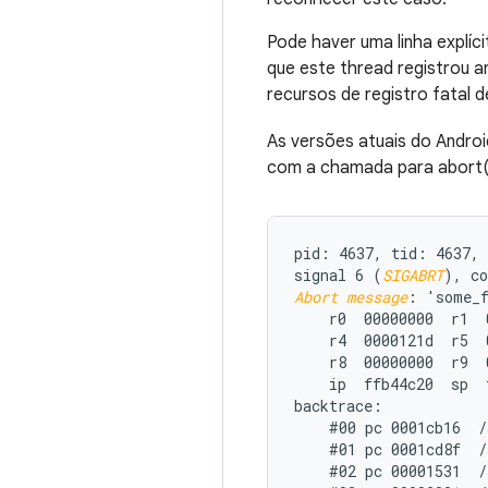
Pode haver uma linha explí
que este thread registrou 
recursos de registro fatal de
As versões atuais do Androi
com a chamada para abort(
pid: 4637, tid: 4637, 
signal 6 (
SIGABRT
Abort message
: 'some_f
    r0  00000000  r1  
    r4  0000121d  r5  
    r8  00000000  r9  
    ip  ffb44c20  sp  
backtrace:

    #00 pc 0001cb16  /
    #01 pc 0001cd8f  /
    #02 pc 00001531  /