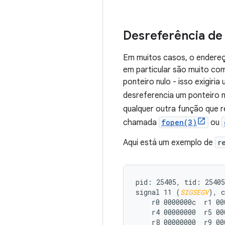
Desreferência de
Em muitos casos, o endereço
em particular são muito co
ponteiro nulo - isso exigir
desreferencia um ponteiro 
qualquer outra função que 
chamada
fopen(3)
ou
Aqui está um exemplo de
r
pid: 25405, tid: 25405
signal 11 (
SIGSEGV
), c
    r0 0000000c  r1 00
    r4 00000000  r5 00
    r8 00000000  r9 00