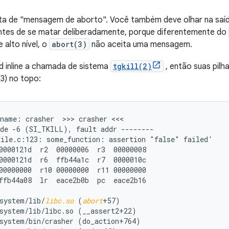
cita de "mensagem de aborto". Você também deve olhar na saí
antes de se matar deliberadamente, porque diferentemente do
 alto nível, o
abort(3)
não aceita uma mensagem.
d inline a chamada de sistema
tgkill(2)
, então suas pilha
3) no topo:
name: crasher  >>> crasher <<<

ile.c:123: some_function: assertion "false" failed'

0000121d  r2  00000006  r3  00000008

0000121d  r6  ffb44a1c  r7  0000010c

00000000  r10 00000000  r11 00000000

ffb44a08  lr  eace2b0b  pc  eace2b16

system/lib/
libc.so
 (
abort
+57)

system/lib/libc.so (__assert2+22)

system/bin/crasher (do_action+764)
