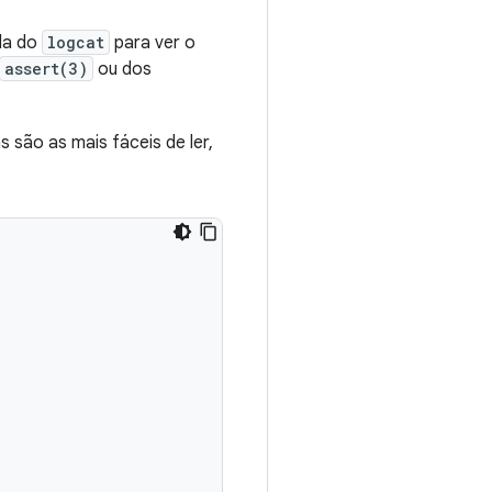
da do
logcat
para ver o
assert(3)
ou dos
s são as mais fáceis de ler,