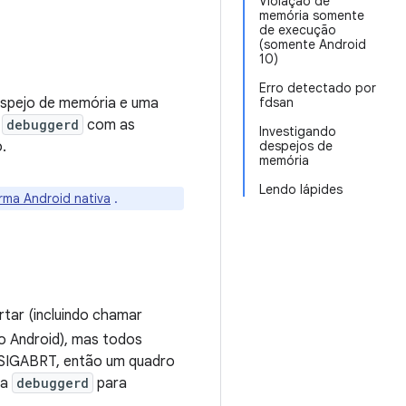
Violação de
memória somente
de execução
(somente Android
10)
Erro detectado por
despejo de memória e uma
fdsan
a
debuggerd
com as
Investigando
.
despejos de
memória
Lendo lápides
rma Android nativa
.
tar (incluindo chamar
do Android), mas todos
 SIGABRT, então um quadro
da
debuggerd
para