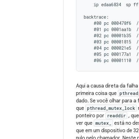
    ip edaa6834  sp ff
backtrace:

    #00 pc 000478f6  /
    #01 pc 0001aa1b  /
    #02 pc 00001b35  /
    #03 pc 00001815  /
    #04 pc 000021e5  /
    #05 pc 000177a1  /
Aqui a causa direta da falh
primeira coisa que
pthread
dado. Se você olhar para a 
que
pthread_mutex_lock
ponteiro por
readdir
, qu
ver que
mutex_
está no d
que em um dispositivo de 32
nulo pelo chamador. Neste p