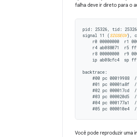
falha deve ir direto para o
pid: 25326, tid: 25326
signal 11 (
SIGSEGV
), c
    r0 00000000  r1 00
    r4 ab088071  r5 ff
    r8 00000000  r9 00
    ip ab08cfc4  sp ff
backtrace:

    #00 pc 00019988  /
    #01 pc 00001a8f  /
    #02 pc 000017cd  /
    #03 pc 000020d5  /
    #04 pc 000177a1  /
Você pode reproduzir uma i