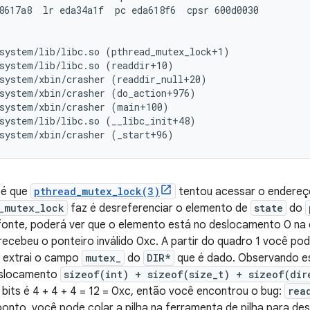
8617a8  lr eda34a1f  pc eda618f6  cpsr 600d0030

system/lib/libc.so (pthread_mutex_lock+1)

system/lib/libc.so (readdir+10)

system/xbin/crasher (readdir_null+20)

system/xbin/crasher (do_action+976)

system/xbin/crasher (main+100)

system/lib/libc.so (__libc_init+48)

a é que
pthread_mutex_lock(3)
tentou acessar o endereç
_mutex_lock
faz é desreferenciar o elemento de
state
do
fonte, poderá ver que o elemento está no deslocamento 0 na 
recebeu o ponteiro inválido 0xc. A partir do quadro 1 você pod
e extrai o campo
mutex_
do
DIR*
que é dado. Observando es
eslocamento
sizeof(int) + sizeof(size_t) + sizeof(dir
 bits é 4 + 4 + 4 = 12 = 0xc, então você encontrou o bug:
rea
onto, você pode colar a pilha na ferramenta de pilha para de