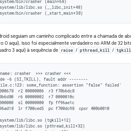
system/bin/crasher (main+68)

system/lib/libc.so (__libc_init+48)

droid seguiam um caminho complicado entre a chamada de abor
dro 0 aqui). Isso foi especialmente verdadeiro no ARM de 32 bit
adro 3 aqui) à sequência de
raise
/
pthread_kill
/
tgkill
name: crasher  >>> crasher <<<

ile.c:123: some_function: assertion "false" failed'

000678  r2 00000006  r3 f70b6dc8

0b6d80  r6 00000002  r7 0000010c

000000  sl 00000000  fp ff96ae1c

96ad18  lr f700ced5  pc f700dc98  cpsr 400b0010

system/lib/libc.so (tgkill+12)

system/lib/libc.so (pthread_kill+32)
