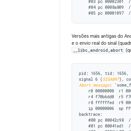
    #03 pc 00002301  /
    #04 pc 0008a809  /
Versões mais antigas do An
e o envio real do sinal (qua
__libc_android_abort
(qu
pid: 1656, tid: 1656, 
signal 6 (
SIGABRT
Abort message
: 'some_f
    r0 00000000  r1 00
    r4 f70b6dd0  r5 f7
    r8 ffffffed  r9 00
    ip 00000006  sp ff
backtrace:

    #00 pc 00042c98  /
    #01 pc 00041ed1  /