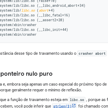
system/lib/libc.so (raise+10)

system/lib/libc.so (__libc_android_abort+34)

system/lib/
libc.so
 (
abort
+4)

system/lib/libc.so (__libc_fatal+16)

system/lib/libc.so (__assert2+20)

system/xbin/crasher

system/lib/libc.so (__libc_init+44)

nstância desse tipo de travamento usando o
crasher abort
 ponteiro nulo puro
ica e, embora seja apenas um caso especial do próximo tipo de 
rque geralmente requer o mínimo de reflexão.
que a função de travamento esteja em
libc.so
, porque as 
ecebem, você pode inferir que
strlen(3)
foi chamado com 