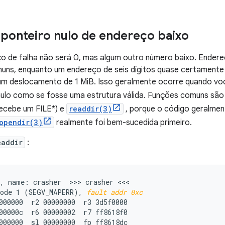
 ponteiro nulo de endereço baixo
 de falha não será 0, mas algum outro número baixo. Endereç
muns, enquanto um endereço de seis dígitos quase certamente
ia um deslocamento de 1 MiB. Isso geralmente ocorre quando v
nulo como se fosse uma estrutura válida. Funções comuns sã
recebe um FILE*) e
readdir(3)
, porque o código geralment
opendir(3)
realmente foi bem-sucedida primeiro.
eaddir
:
, name: crasher  >>> crasher <<<

ode 1 (SEGV_MAPERR), 
fault addr 0xc
000000  r2 00000000  r3 3d5f0000

00000c  r6 00000002  r7 ff8618f0

000000  sl 00000000  fp ff8618dc
