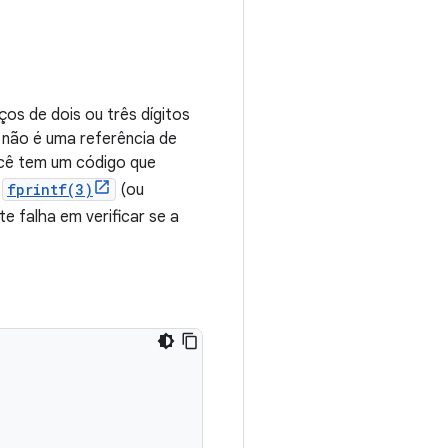
os de dois ou três dígitos
 não é uma referência de
ocê tem um código que
o
fprintf(3)
(ou
e falha em verificar se a