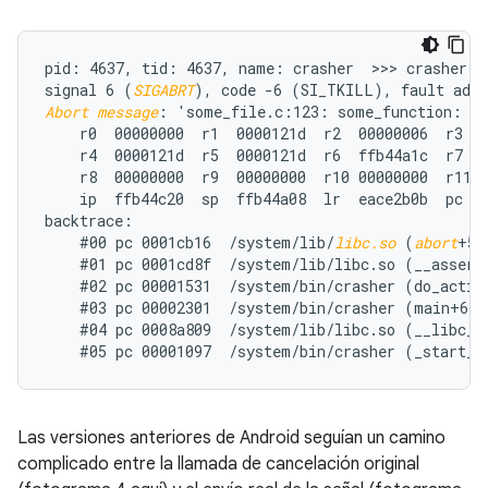
pid: 4637, tid: 4637, name: crasher  >>> crasher <<
signal 6 (
SIGABRT
Abort message
: 'some_file.c:123: some_function: as
    r0  00000000  r1  0000121d  r2  00000006  r3  0
    r4  0000121d  r5  0000121d  r6  ffb44a1c  r7  0
    r8  00000000  r9  00000000  r10 00000000  r11 0
    ip  ffb44c20  sp  ffb44a08  lr  eace2b0b  pc  e
backtrace:

    #00 pc 0001cb16  /system/lib/
libc.so
 (
abort
+57)
    #01 pc 0001cd8f  /system/lib/libc.so (__assert2
    #02 pc 00001531  /system/bin/crasher (do_action
    #03 pc 00002301  /system/bin/crasher (main+68)

    #04 pc 0008a809  /system/lib/libc.so (__libc_in
Las versiones anteriores de Android seguían un camino
complicado entre la llamada de cancelación original