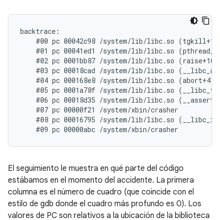
backtrace:

    #00 pc 00042c98 /system/lib/libc.so (tgkill+12)
    #01 pc 00041ed1 /system/lib/libc.so (pthread_ki
    #02 pc 0001bb87 /system/lib/libc.so (raise+10)

    #03 pc 00018cad /system/lib/libc.so (__libc_and
    #04 pc 000168e8 /system/lib/libc.so (abort+4)

    #05 pc 0001a78f /system/lib/libc.so (__libc_fat
    #06 pc 00018d35 /system/lib/libc.so (__assert2+
    #07 pc 00000f21 /system/xbin/crasher

    #08 pc 00016795 /system/lib/libc.so (__libc_ini
El seguimiento le muestra en qué parte del código
estábamos en el momento del accidente. La primera
columna es el número de cuadro (que coincide con el
estilo de gdb donde el cuadro más profundo es 0). Los
valores de PC son relativos a la ubicación de la biblioteca