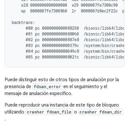
    x28 0000000000000000  x29 0000007fe7300c90

    sp  0000007fe7300860  lr  0000007d8ec2f22c  pc 
backtrace:

      #00 pc 0000000000088250  /bionic/lib64/libc.
      #01 pc 0000000000088060  /bionic/lib64/libc.s
      #02 pc 00000000000887e8  /bionic/lib64/libc.s
      #03 pc 000000000000379c  /system/bin/crasher6
      #04 pc 00000000000049c8  /system/bin/crasher6
Puede distinguir esto de otros tipos de anulación por la
presencia de
fdsan_error
en el seguimiento y el
mensaje de anulación específico.
Puede reproducir una instancia de este tipo de bloqueo
utilizando
crasher fdsan_file
o
crasher fdsan_dir
.