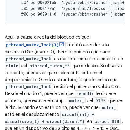
    #04 pc 000021e5  /system/xbin/crasher (main+100
    #05 pc 000177a1  /system/lib/libc.so (__libc_in
Aquí, la causa directa del bloqueo es que
pthread_mutex_lock(3)
intentó acceder a la
dirección 0xc (marco 0). Pero lo primero que hace
pthread_mutex_lock
es desreferenciar el elemento de
state
del
pthread_mutex_t*
que se le dio. Si observa
la fuente, puede ver que el elemento está en el
desplazamiento 0 en la estructura, lo que le indica que
pthread_mutex_lock
recibió el puntero no válido 0xc.
Desde el cuadro 1, puede ver que
readdir
le dio ese
puntero, que extrae el campo
mutex_
del
DIR*
que se
le dio. Mirando esa estructura, puede ver que
mutex_
está en el desplazamiento
sizeof(int) +
sizeof(size_t) + sizeof(dirent*)
en
struct DIR
,
que en un dispositivo de 32 bits es 4 + 4 + 4 = 12 = 0xc,