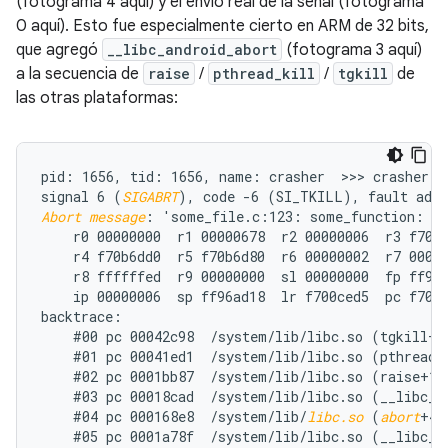
(fotograma 4 aquí) y el envío real de la señal (fotograma
0 aquí). Esto fue especialmente cierto en ARM de 32 bits,
que agregó
__libc_android_abort
(fotograma 3 aquí)
a la secuencia de
raise
/
pthread_kill
/
tgkill
de
las otras plataformas:
pid: 1656, tid: 1656, name: crasher  >>> crasher <<
signal 6 (
SIGABRT
Abort message
: 'some_file.c:123: some_function: as
    r0 00000000  r1 00000678  r2 00000006  r3 f70b6
    r4 f70b6dd0  r5 f70b6d80  r6 00000002  r7 00000
    r8 ffffffed  r9 00000000  sl 00000000  fp ff96a
    ip 00000006  sp ff96ad18  lr f700ced5  pc f700d
backtrace:

    #00 pc 00042c98  /system/lib/libc.so (tgkill+12
    #01 pc 00041ed1  /system/lib/libc.so (pthread_k
    #02 pc 0001bb87  /system/lib/libc.so (raise+10)
    #03 pc 00018cad  /system/lib/libc.so (__libc_an
    #04 pc 000168e8  /system/lib/
libc.so
 (
abort
+4)

    #05 pc 0001a78f  /system/lib/libc.so (__libc_fa