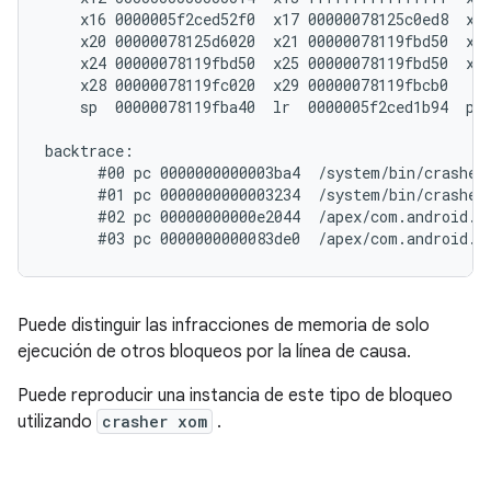
    x16 0000005f2ced52f0  x17 00000078125c0ed8  x18
    x20 00000078125d6020  x21 00000078119fbd50  x22
    x24 00000078119fbd50  x25 00000078119fbd50  x26
    x28 00000078119fc020  x29 00000078119fbcb0

    sp  00000078119fba40  lr  0000005f2ced1b94  pc 
backtrace:

      #00 pc 0000000000003ba4  /system/bin/crasher6
      #01 pc 0000000000003234  /system/bin/crasher6
      #02 pc 00000000000e2044  /apex/com.android.r
Puede distinguir las infracciones de memoria de solo
ejecución de otros bloqueos por la línea de causa.
Puede reproducir una instancia de este tipo de bloqueo
utilizando
crasher xom
.