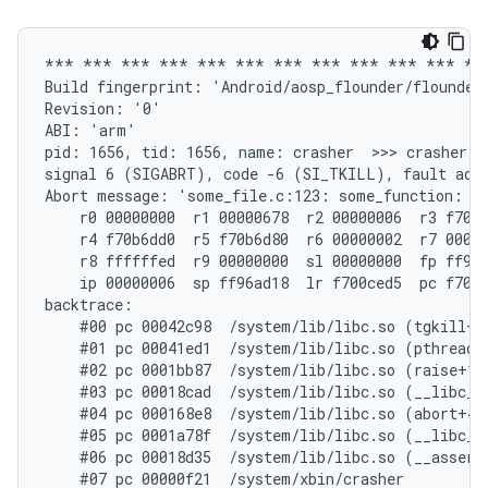
*** *** *** *** *** *** *** *** *** *** *** ***
Build fingerprint: 'Android/aosp_flounder/flounder
Revision: '0'

ABI: 'arm'

pid: 1656, tid: 1656, name: crasher  >>> crasher <<
signal 6 (SIGABRT), code -6 (SI_TKILL), fault addr
Abort message: 'some_file.c:123: some_function: as
    r0 00000000  r1 00000678  r2 00000006  r3 f70b6
    r4 f70b6dd0  r5 f70b6d80  r6 00000002  r7 00000
    r8 ffffffed  r9 00000000  sl 00000000  fp ff96a
    ip 00000006  sp ff96ad18  lr f700ced5  pc f700d
backtrace:

    #00 pc 00042c98  /system/lib/libc.so (tgkill+12
    #01 pc 00041ed1  /system/lib/libc.so (pthread_k
    #02 pc 0001bb87  /system/lib/libc.so (raise+10)
    #03 pc 00018cad  /system/lib/libc.so (__libc_an
    #04 pc 000168e8  /system/lib/libc.so (abort+4)

    #05 pc 0001a78f  /system/lib/libc.so (__libc_fa
    #06 pc 00018d35  /system/lib/libc.so (__assert2
    #07 pc 00000f21  /system/xbin/crasher
