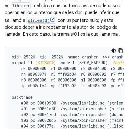
en
libc.so
, debido a que las funciones de cadena solo
operan en los punteros que se les dan, puede inferir que
se llamó a
strlen(3)
con un puntero nulo; y este
bloqueo debería ir directamente al autor del código de
llamada. En este caso, la trama #01 es la que llama mal.
pid: 25326, tid: 25326, name: crasher  >>> crasher 
signal 11 (
SIGSEGV
), code 1 (SEGV_MAPERR), 
fault a
    r0 00000000  r1 00000000  r2 00004c00  r3 00000
    r4 ab088071  r5 fff92b34  r6 00000002  r7 fff92
    r8 00000000  r9 00000000  sl 00000000  fp fff92
    ip ab08cfc4  sp fff92a08  lr ab087a93  pc efb78
backtrace:

    #00 pc 00019988  /system/lib/libc.so (strlen+71
    #01 pc 00001a8f  /system/xbin/crasher (strlen_n
    #02 pc 000017cd  /system/xbin/crasher (do_actio
    #03 pc 000020d5  /system/xbin/crasher (main+100
    #04 pc 000177a1  /system/lib/libc.so (__libc_in