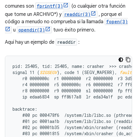
comunes son
fprintf(3)
(o cualquier otra función
que tome un ARCHIVO*) y
readdir(3)
, porque el
código a menudo no comprueba si la llamada
fopen(3)
u
opendir(3)
tuvo éxito primero.
Aquí hay un ejemplo de
readdir
:
pid: 25405, tid: 25405, name: crasher  >>> crasher 
signal 11 (
SIGSEGV
), code 1 (SEGV_MAPERR), 
fault a
    r0 0000000c  r1 00000000  r2 00000000  r3 3d5f0
    r4 00000000  r5 0000000c  r6 00000002  r7 ff861
    r8 00000000  r9 00000000  sl 00000000  fp ff861
    ip edaa6834  sp ff8617a8  lr eda34a1f  pc eda61
backtrace:

    #00 pc 000478f6  /system/lib/libc.so (pthread_m
    #01 pc 0001aa1b  /system/lib/libc.so (readdir+1
    #02 pc 00001b35  /system/xbin/crasher (readdir_
    #03 pc 00001815  /system/xbin/crasher (do_actio