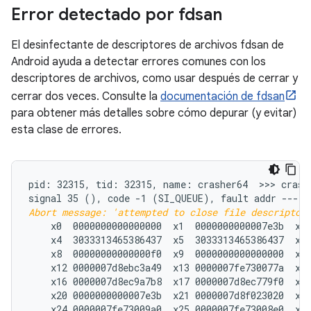
Error detectado por fdsan
El desinfectante de descriptores de archivos fdsan de
Android ayuda a detectar errores comunes con los
descriptores de archivos, como usar después de cerrar y
cerrar dos veces. Consulte la
documentación de fdsan
para obtener más detalles sobre cómo depurar (y evitar)
esta clase de errores.
pid: 32315, tid: 32315, name: crasher64  >>> crashe
signal 35 (
Abort message: 'attempted to close file descriptor
    x0  0000000000000000  x1  0000000000007e3b  x2 
    x4  3033313465386437  x5  3033313465386437  x6 
    x8  00000000000000f0  x9  0000000000000000  x10
    x12 0000007d8ebc3a49  x13 0000007fe730077a  x14
    x16 0000007d8ec9a7b8  x17 0000007d8ec779f0  x18
    x20 0000000000007e3b  x21 0000007d8f023020  x22
    x24 0000007fe73009a0  x25 0000007fe73008e0  x26