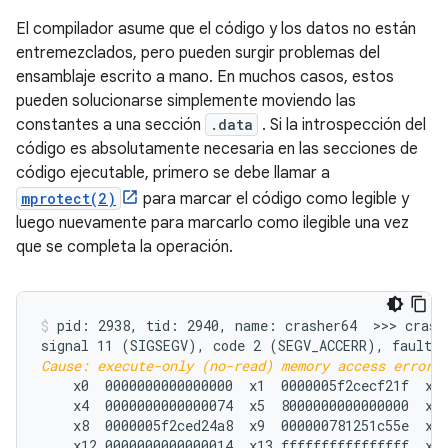
El compilador asume que el código y los datos no están
entremezclados, pero pueden surgir problemas del
ensamblaje escrito a mano. En muchos casos, estos
pueden solucionarse simplemente moviendo las
constantes a una sección
.data
. Si la introspección del
código es absolutamente necesaria en las secciones de
código ejecutable, primero se debe llamar a
mprotect(2)
para marcar el código como legible y
luego nuevamente para marcarlo como ilegible una vez
que se completa la operación.
pid: 2938, tid: 2940, name: crasher64  >>> crashe
Cause: execute-only (no-read) memory access error;
    x0  0000000000000000  x1  0000005f2cecf21f  x2 
    x4  0000000000000074  x5  8000000000000000  x6 
    x8  0000005f2ced24a8  x9  000000781251c55e  x10
    x12 0000000000000014  x13 ffffffffffffffff  x14