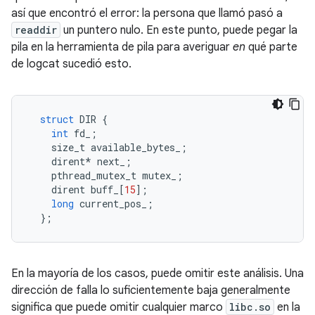
así que encontró el error: la persona que llamó pasó a
readdir
un puntero nulo. En este punto, puede pegar la
pila en la herramienta de pila para averiguar
en
qué parte
de logcat sucedió esto.
struct
 DIR 
{
int
 fd_
;
    size_t available_bytes_
;
    dirent
*
 next_
;
    pthread_mutex_t mutex_
;
    dirent buff_
[
15
];
long
 current_pos_
;
};
En la mayoría de los casos, puede omitir este análisis. Una
dirección de falla lo suficientemente baja generalmente
significa que puede omitir cualquier marco
libc.so
en la