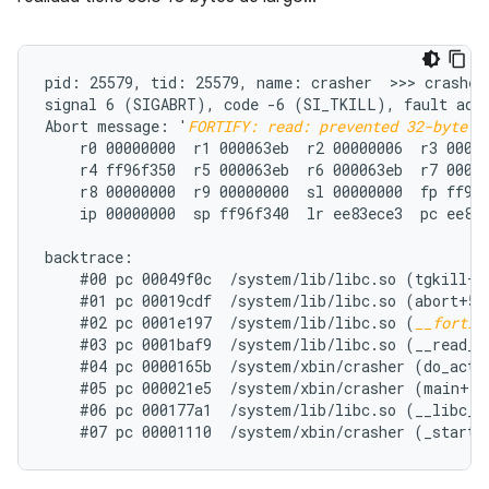
pid: 25579, tid: 25579, name: crasher  >>> crasher 
signal 6 (SIGABRT), code -6 (SI_TKILL), fault addr
Abort message: '
FORTIFY: read: prevented 32-byte w
    r0 00000000  r1 000063eb  r2 00000006  r3 00000
    r4 ff96f350  r5 000063eb  r6 000063eb  r7 00000
    r8 00000000  r9 00000000  sl 00000000  fp ff96f
    ip 00000000  sp ff96f340  lr ee83ece3  pc ee86e
backtrace:

    #00 pc 00049f0c  /system/lib/libc.so (tgkill+12
    #01 pc 00019cdf  /system/lib/libc.so (abort+50)
    #02 pc 0001e197  /system/lib/libc.so (
__fortif
    #03 pc 0001baf9  /system/lib/libc.so (__read_ch
    #04 pc 0000165b  /system/xbin/crasher (do_actio
    #05 pc 000021e5  /system/xbin/crasher (main+100
    #06 pc 000177a1  /system/lib/libc.so (__libc_in