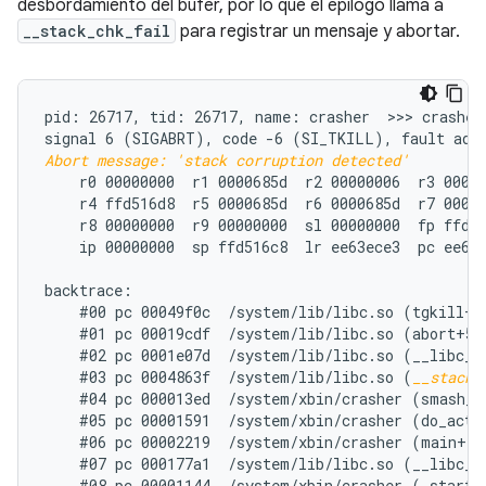
desbordamiento del búfer, por lo que el epílogo llama a
__stack_chk_fail
para registrar un mensaje y abortar.
pid: 26717, tid: 26717, name: crasher  >>> crasher 
Abort message: 'stack corruption detected'
    r0 00000000  r1 0000685d  r2 00000006  r3 00000
    r4 ffd516d8  r5 0000685d  r6 0000685d  r7 00000
    r8 00000000  r9 00000000  sl 00000000  fp ffd51
    ip 00000000  sp ffd516c8  lr ee63ece3  pc ee66e
backtrace:

    #00 pc 00049f0c  /system/lib/libc.so (tgkill+12
    #01 pc 00019cdf  /system/lib/libc.so (abort+50)
    #02 pc 0001e07d  /system/lib/libc.so (__libc_fa
    #03 pc 0004863f  /system/lib/libc.so (
__stack_
    #04 pc 000013ed  /system/xbin/crasher (smash_st
    #05 pc 00001591  /system/xbin/crasher (do_actio
    #06 pc 00002219  /system/xbin/crasher (main+100
    #07 pc 000177a1  /system/lib/libc.so (__libc_in