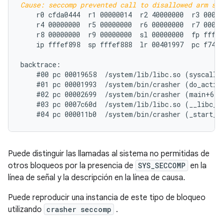
Cause: seccomp prevented call to disallowed arm sy
    r0 cfda0444  r1 00000014  r2 40000000  r3 00000
    r4 00000000  r5 00000000  r6 00000000  r7 00018
    r8 00000000  r9 00000000  sl 00000000  fp fffef
    ip fffef898  sp fffef888  lr 00401997  pc f74f3
backtrace:

    #00 pc 00019658  /system/lib/libc.so (syscall+3
    #01 pc 00001993  /system/bin/crasher (do_action
    #02 pc 00002699  /system/bin/crasher (main+68)

    #03 pc 0007c60d  /system/lib/libc.so (__libc_in
Puede distinguir las llamadas al sistema no permitidas de
otros bloqueos por la presencia de
SYS_SECCOMP
en la
línea de señal y la descripción en la línea de causa.
Puede reproducir una instancia de este tipo de bloqueo
utilizando
crasher seccomp
.