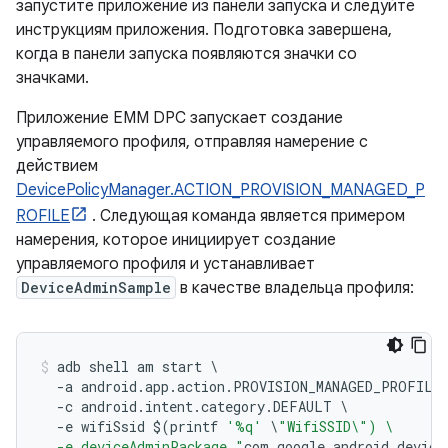
запустите приложение из панели запуска и следуйте
инструкциям приложения. Подготовка завершена,
когда в панели запуска появляются значки со
значками.
Приложение EMM DPC запускает создание
управляемого профиля, отправляя намерение с
действием
DevicePolicyManager.ACTION_PROVISION_MANAGED_P
ROFILE
. Следующая команда является примером
намерения, которое инициирует создание
управляемого профиля и устанавливает
DeviceAdminSample
в качестве владельца профиля:
adb shell am start 
\
-
a android
.
app
.
action
.
PROVISION_MANAGED_PROFILE
-
c android
.
intent
.
category
.
DEFAULT 
\
-
e wifiSsid $
(
printf 
'%q'
\
"WifiSSID\") \
  -e deviceAdminPackage "
com
.
google
.
android
.
device