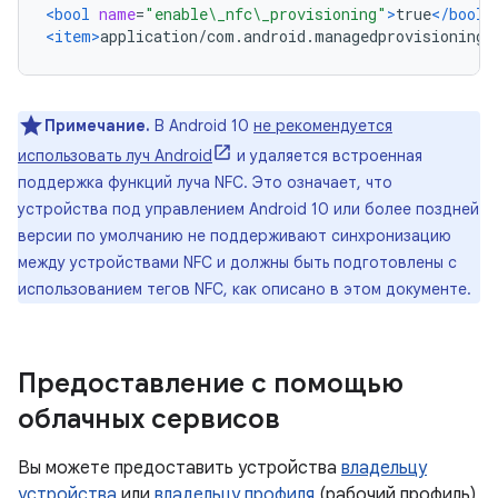
<bool
name
=
"enable\_nfc\_provisioning"
>
true
</bool>
<item>
application/com.android.managedprovisioning
<
Примечание.
В Android 10
не рекомендуется
использовать луч Android
и удаляется встроенная
поддержка функций луча NFC. Это означает, что
устройства под управлением Android 10 или более поздней
версии по умолчанию не поддерживают синхронизацию
между устройствами NFC и должны быть подготовлены с
использованием тегов NFC, как описано в этом документе.
Предоставление с помощью
облачных сервисов
Вы можете предоставить устройства
владельцу
устройства
или
владельцу профиля
(рабочий профиль)