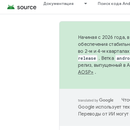
Документация
Поиск кода And
Начиная с 2026 года, 
обеспечения стабильн
во 2-м и 4-м квартала
release
. Ветка
andro
релиз, выпущенный в 
AOSP»
.
Что
Google использует тех
Переводы от ИИ могут