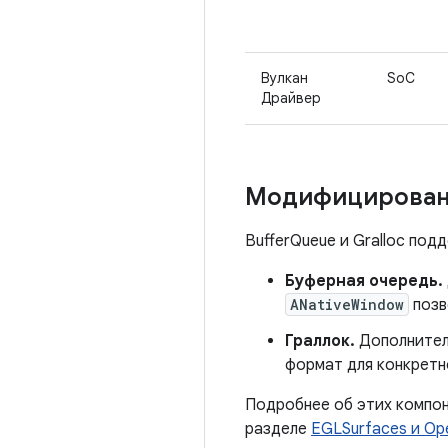
Вулкан
SoC
Драйвер
Модифицирован
BufferQueue и Gralloc под
Буферная очередь.
ANativeWindow
позв
Граллок.
Дополнитель
формат для конкретн
Подробнее об этих компон
разделе
EGLSurfaces и Op