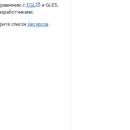
сравнению с
EGL
и GLES,
азработчиками.
рите список
ресурсов
.