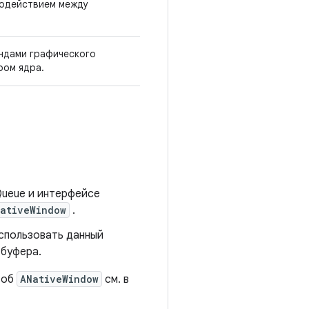
модействием между
андами графического
ром ядра.
Queue и интерфейсе
ativeWindow
.
использовать данный
 буфера.
 об
ANativeWindow
см. в