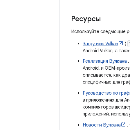
Ресурсы
Используйте следующие ре
Загрузчик Vulkan
(
Android Vulkan, а та
Реализация Вулкана
.
Android, и OEM-прои
описывается, как дра
специфичные для граф
Руководство по графи
в приложениях для An
компиляторов шейдер
приложений, использу
Новости Вулкана
.