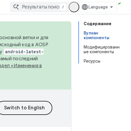
/
Содержание
Вулкан
основной ветки и для
компоненты
исходный код в AOSP
Модифицированн
ку
android-latest-
ые компоненты
 самый последний
Ресурсы
здел «Изменения в