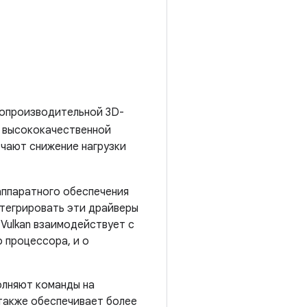
опроизводительной 3D-
я высококачественной
ючают снижение нагрузки
аппаратного обеспечения
нтегрировать эти драйверы
 Vulkan взаимодействует с
 процессора, и о
олняют команды на
также обеспечивает более