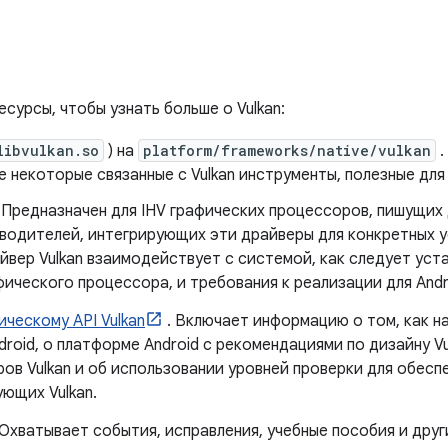
сурсы, чтобы узнать больше о Vulkan:
libvulkan.so
) на
platform/frameworks/native/vulkan
.
кже некоторые связанные с Vulkan инструменты, полезные дл
 Предназначен для IHV графических процессоров, пишущих 
зводителей, интегрирующих эти драйверы для конкретных у
йвер Vulkan взаимодействует с системой, как следует уст
ического процессора, и требования к реализации для Andr
ческому API Vulkan
. Включает информацию о том, как на
droid, о платформе Android с рекомендациями по дизайну Vu
ов Vulkan и об использовании уровней проверки для обесп
ющих Vulkan.
 Охватывает события, исправления, учебные пособия и друг